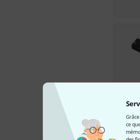
Serv
Grâce 
ce que
mémori
des fi