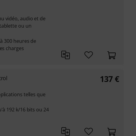
u vidéo, audio et de
tablette ou un
u'à 300 heures de
les charges
137
€
trol
plications telles que
'à 192 k/16 bits ou 24