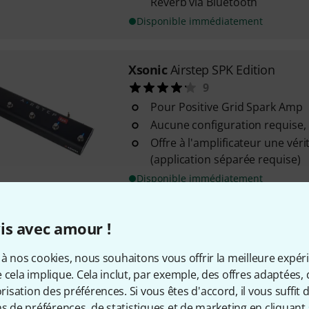
Reverb via Bluetooth
Disponible immédiatement
Xsonic
Airstep SPK Edition
9
Pour Positive Grid Spark Amp
Aucune configuration requise, 
Offre à l'amplificateur une vér
(application séparée requise)
Disponible immédiatement
is avec amour !
Xsonic
ULooper
6
à nos cookies, nous souhaitons vous offrir la meilleure expér
Looper
 cela implique. Cela inclut, par exemple, des offres adaptées, 
Durée d'enregistrement totale
sation des préférences. Si vous êtes d'accord, il vous suffit d'
overdubbing illimité
ns de préférences, de statistiques et de marketing en cliquant 