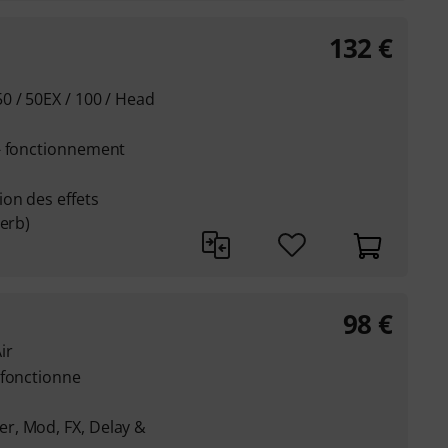
132
€
0 / 50EX / 100 / Head
- fonctionnement
on des effets
verb)
98
€
ir
 fonctionne
r, Mod, FX, Delay &