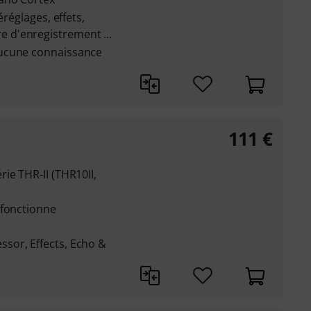
éréglages, effets,
d'enregistrement ...
ucune connaissance
111
€
ie THR-II (THR10II,
 fonctionne
sor, Effects, Echo &