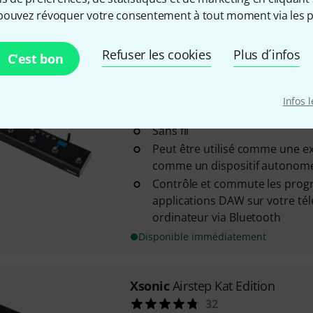
Adaptée aux amplificateurs à 
pouvez révoquer votre consentement à tout moment via les p
interface de boucle d'effets (e
Disponible immédiatement
Refuser les cookies
Plus d´infos
C'est bon
Xsonic
Airstep Lite Controller
Infos 
19
Sans fil
Peut être utilisé comme une e
comme un dispositif autonom
Contrôle et commute les pro
applications DAW sur votre tél
ordinateur via Bluetooth
Disponible immédiatement
Xsonic
Airstep Kat Edition
32