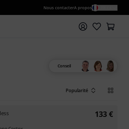
Nous contacter
A propos
FR / €
rrer la recherche avec le terme de recherche {searchTerm
Conseil
Popularité
133
€
less
ano Cortex