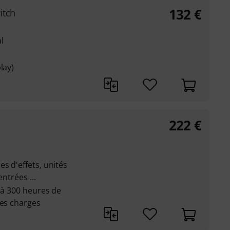
132
€
itch
l
lay)
222
€
s d'effets, unités
ntrées ...
u'à 300 heures de
les charges