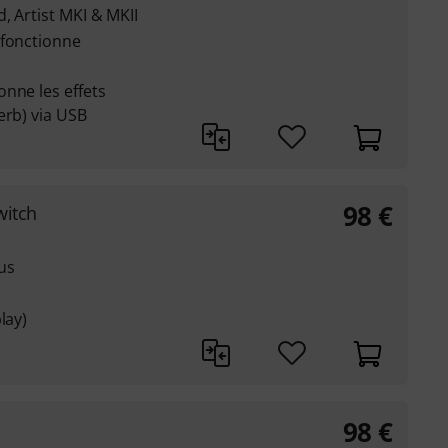
, Artist MKI & MKII
 fonctionne
nne les effets
erb) via USB
98
€
witch
us
lay)
98
€