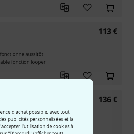
113
€
fonctionne aussitôt
itable fonction looper
136
€
ience d'achat possible, avec tout
des publicités personnalisées et la
 de 180 minutes et
accepter l'utilisation de cookies à
sur "D'accord!" (
afficher tout
).