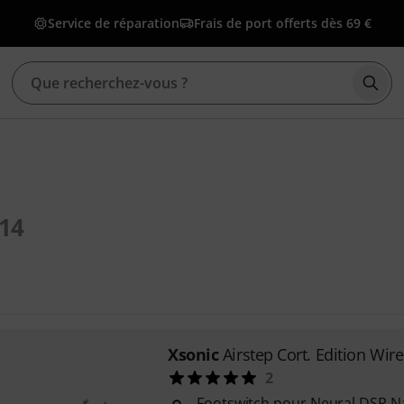
Service de réparation
Frais de port offerts dès 69 €
Déma
14
Xsonic
Airstep Cort. Edition Wire
2
Footswitch pour Neural DSP N