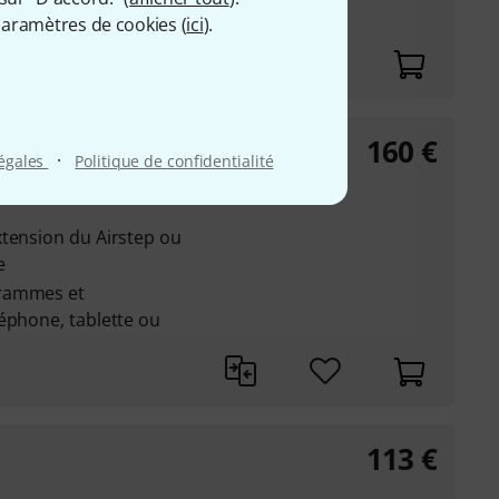
modélisation sans
aramètres de cookies (
ici
).
nvoi/retour)
160
€
·
légales
Politique de confidentialité
xtension du Airstep ou
e
grammes et
éphone, tablette ou
113
€