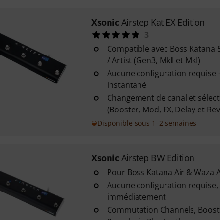
Xsonic
Airstep Kat EX Edition
3
Compatible avec Boss Katana 5
/ Artist (Gen3, MkII et MkI)
Aucune configuration requise 
instantané
Changement de canal et sélecti
(Booster, Mod, FX, Delay et Re
Disponible sous 1–2 semaines
Xsonic
Airstep BW Edition
Pour Boss Katana Air & Waza A
Aucune configuration requise,
immédiatement
Commutation Channels, Booste