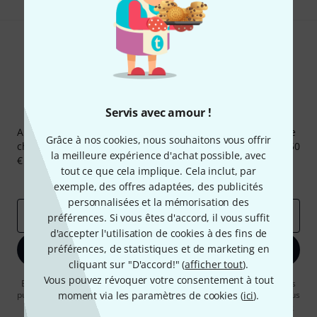
Servis avec amour !
Newsletters Thomann
Abonnez-vous à la newsletter Thomann et, avec un peu de
Grâce à nos cookies, nous souhaitons vous offrir
chance, gagnez l'un des 50 bons d'achat d'une valeur de 50
la meilleure expérience d'achat possible, avec
€ chacun!
tout ce que cela implique. Cela inclut, par
Articles inspirants
Deals
Aperçus Thomann
exemple, des offres adaptées, des publicités
personnalisées et la mémorisation des
Adresse e-mail
*
préférences. Si vous êtes d'accord, il vous suffit
d'accepter l'utilisation de cookies à des fins de
préférences, de statistiques et de marketing en
S'inscrire maintenant
cliquant sur "D'accord!" (
afficher tout
).
Vous pouvez révoquer votre consentement à tout
En cliquant sur "S'inscrire maintenant", vous acceptez de recevoir des
publicités par e-mail. La désinscription est possible à tout moment. Vous
moment via les paramètres de cookies (
ici
).
pouvez trouver plus d'informations à ce sujet dans notre
Politique de