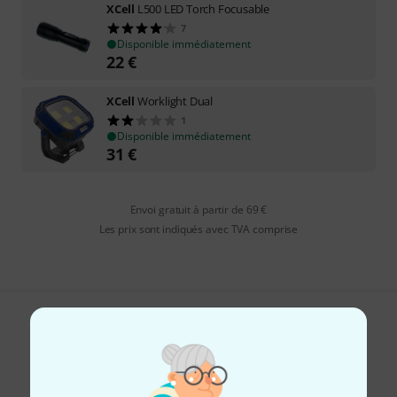
XCell
L500 LED Torch Focusable
7
Disponible immédiatement
22
€
XCell
Worklight Dual
1
Disponible immédiatement
31
€
Envoi gratuit à partir de 69 €
Les prix sont indiqués avec TVA comprise
Aimez-vous ce que vous voyez ?
Partager
Aide et commentaires