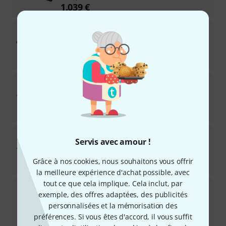
1.039
€
Yamaha
MODX M7
12
Disponible sous 5–7 semaines
1.740
€
Kurzweil
K2088
Disponible immédiatement
2.299
€
Yamaha
Montage M7
Servis avec amour !
2
Disponible immédiatement
Grâce à nos cookies, nous souhaitons vous offrir
4.380
€
la meilleure expérience d'achat possible, avec
tout ce que cela implique. Cela inclut, par
Korg
i3 Silver
exemple, des offres adaptées, des publicités
11
personnalisées et la mémorisation des
Disponible immédiatement
419
€
préférences. Si vous êtes d'accord, il vous suffit