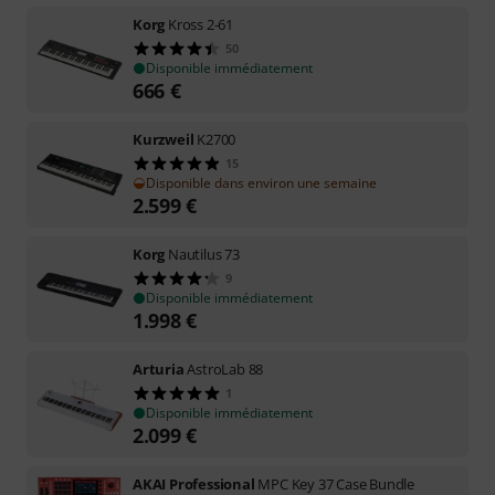
Korg
Kross 2-61
50
Disponible immédiatement
666
€
Kurzweil
K2700
15
Disponible dans environ une semaine
2.599
€
Korg
Nautilus 73
9
Disponible immédiatement
1.998
€
Arturia
AstroLab 88
1
Disponible immédiatement
2.099
€
AKAI Professional
MPC Key 37 Case Bundle