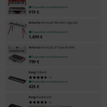
Disponible immédiatement
919
€
Arturia
AstroLab Wooden Legs Set
Disponible immédiatement
1.499
€
Arturia
AstroLab 37 Case Bundle
Disponible immédiatement
799
€
Korg
i3 Black
16
Disponible immédiatement
425
€
Korg
Nautilus 61
22
Disponible sous 5–7 semaines