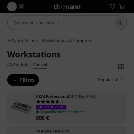
Démarr
Synthétiseurs, Workstations & Samplers
Workstations
Conseil
43
Produits
·
Filtres
Popularité
AKAI Professional
MPC Key 37 G2
3
MEILLEURE VENTE
Disponible immédiatement
990
€
Yamaha
MODX M6