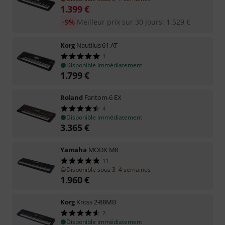
1.399
€
-9%
Meilleur prix sur 30 jours
:
1.529
€
Korg
Nautilus 61 AT
1
Disponible immédiatement
1.799
€
Roland
Fantom-6 EX
4
Disponible immédiatement
3.365
€
Yamaha
MODX M8
11
Disponible sous 3–4 semaines
1.960
€
Korg
Kross 2-88MB
7
Disponible immédiatement