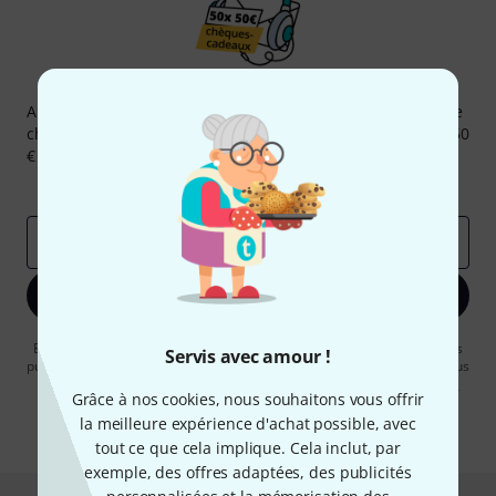
Newsletters Thomann
Abonnez-vous à la newsletter Thomann et, avec un peu de
chance, gagnez l'un des 50 bons d'achat d'une valeur de 50
€ chacun!
Articles inspirants
Deals
Aperçus Thomann
Adresse e-mail
*
S'inscrire maintenant
En cliquant sur "S'inscrire maintenant", vous acceptez de recevoir des
Servis avec amour !
publicités par e-mail. La désinscription est possible à tout moment. Vous
pouvez trouver plus d'informations à ce sujet dans notre
Politique de
Grâce à nos cookies, nous souhaitons vous offrir
confidentialité
.
la meilleure expérience d'achat possible, avec
* Requis
tout ce que cela implique. Cela inclut, par
exemple, des offres adaptées, des publicités