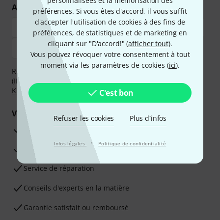
personnalisées et la mémorisation des
Achetez et payez en toute sécurité
préférences. Si vous êtes d'accord, il vous suffit
d'accepter l'utilisation de cookies à des fins de
préférences, de statistiques et de marketing en
cliquant sur "D'accord!" (
afficher tout
).
Vous pouvez révoquer votre consentement à tout
moment via les paramètres de cookies (
ici
).
Réglez de manière sûre et sécurisée par Virement
(IBAN/BIC), PayPal, Amazon Pay,
Klarna Payer Maintenant
,
Klarna Payer en 3 fois
ou Carte de crédit.
C'est bon
Vos avantages
Refuser les cookies
Plus d´infos
Ga­ran­tie Thomann 3 ans
·
Infos légales
Politique de confidentialité
Garantie 30 jours satisfait ou remboursé
Service de réparation
Conseils d'experts en la matière
Garantie satisfait ou remboursé