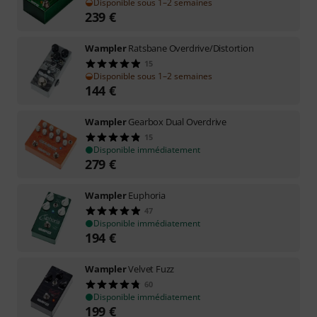
Disponible sous 1–2 semaines
239
€
Wampler
Ratsbane Overdrive/Distortion
15
Disponible sous 1–2 semaines
144
€
Wampler
Gearbox Dual Overdrive
15
Disponible immédiatement
279
€
Wampler
Euphoria
47
Disponible immédiatement
194
€
Wampler
Velvet Fuzz
60
Disponible immédiatement
199
€