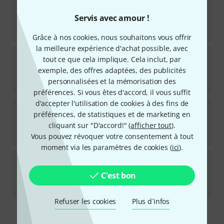
Wampler
Moxie Overdrive B-Stock
Servis avec amour !
Disponible immédiatement
119
€
Grâce à nos cookies, nous souhaitons vous offrir
la meilleure expérience d'achat possible, avec
Wampler
ReWired Brent Mason Ov B-Stock
tout ce que cela implique. Cela inclut, par
exemple, des offres adaptées, des publicités
Disponible immédiatement
personnalisées et la mémorisation des
259
€
préférences. Si vous êtes d'accord, il vous suffit
d'accepter l'utilisation de cookies à des fins de
Wampler
Belle Overdrive B-Stock
préférences, de statistiques et de marketing en
cliquant sur "D'accord!" (
afficher tout
).
Ce produit est épuisé
129
€
Vous pouvez révoquer votre consentement à tout
moment via les paramètres de cookies (
ici
).
Wampler
Paisley Deluxe Overdri B-Stock
C'est bon
Disponible immédiatement
219
€
Refuser les cookies
Plus d´infos
Envoi gratuit à partir de 69 €