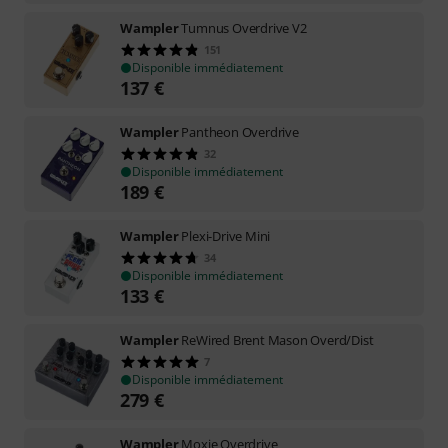
Wampler
Tumnus Overdrive V2
151
Disponible immédiatement
137
€
Wampler
Pantheon Overdrive
32
Disponible immédiatement
189
€
Wampler
Plexi-Drive Mini
34
Disponible immédiatement
133
€
Wampler
ReWired Brent Mason Overd/Dist
7
Disponible immédiatement
279
€
Wampler
Moxie Overdrive