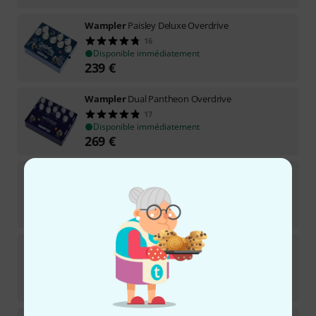
Wampler
Paisley Deluxe Overdrive
16
Disponible immédiatement
239
€
Wampler
Dual Pantheon Overdrive
17
Disponible immédiatement
269
€
Wampler
Phenom Distortion
12
Disponible immédiatement
109
€
Wampler
TCD Overdrive
2
Disponible immédiatement
219
€