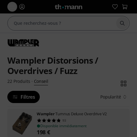
Démarr
Wampler Distorsions /
Overdrives / Fuzz
Conseil
22
Produits
·
Filtres
Popularité
Wampler
Tumnus Deluxe Overdrive V2
93
Disponible immédiatement
198
€