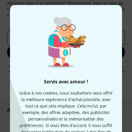
Abonnez-vous à la newsletter Thomann et, avec un peu de
chance, gagnez l'un des 50 bons d'achat d'une valeur de 50
€ chacun!
Articles inspirants
Deals
Aperçus Thomann
Adresse e-mail
*
S'inscrire maintenant
En cliquant sur "S'inscrire maintenant", vous acceptez de recevoir des
publicités par e-mail. La désinscription est possible à tout moment. Vous
pouvez trouver plus d'informations à ce sujet dans notre
Politique de
confidentialité
.
Servis avec amour !
* Requis
Grâce à nos cookies, nous souhaitons vous offrir
la meilleure expérience d'achat possible, avec
tout ce que cela implique. Cela inclut, par
Achetez et payez en toute sécurité
exemple, des offres adaptées, des publicités
personnalisées et la mémorisation des
préférences. Si vous êtes d'accord, il vous suffit
d'accepter l'utilisation de cookies à des fins de