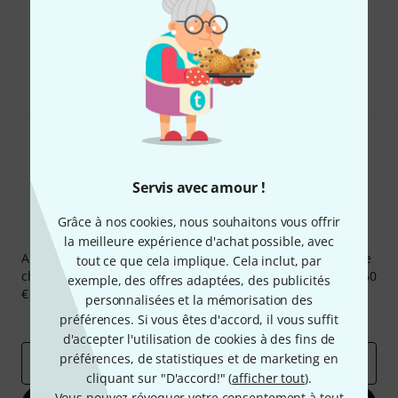
Aimez-vous ce que vous voyez ?
Partager
Aide et commentaires
Servis avec amour !
Grâce à nos cookies, nous souhaitons vous offrir
Newsletters Thomann
la meilleure expérience d'achat possible, avec
Abonnez-vous à la newsletter Thomann et, avec un peu de
tout ce que cela implique. Cela inclut, par
chance, gagnez l'un des 50 bons d'achat d'une valeur de 50
exemple, des offres adaptées, des publicités
€ chacun!
personnalisées et la mémorisation des
Articles inspirants
Deals
Aperçus Thomann
préférences. Si vous êtes d'accord, il vous suffit
d'accepter l'utilisation de cookies à des fins de
préférences, de statistiques et de marketing en
Adresse e-mail
*
cliquant sur "D'accord!" (
afficher tout
).
Vous pouvez révoquer votre consentement à tout