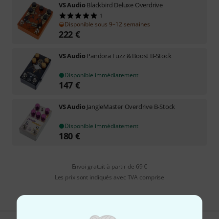
VS Audio
Blackbird Deluxe Overdrive
1
Disponible sous 9–12 semaines
222
€
VS Audio
Pandora Fuzz & Boost B-Stock
Disponible immédiatement
147
€
VS Audio
JangleMaster Overdrive B-Stock
Disponible immédiatement
180
€
Envoi gratuit à partir de 69 €
Les prix sont indiqués avec TVA comprise