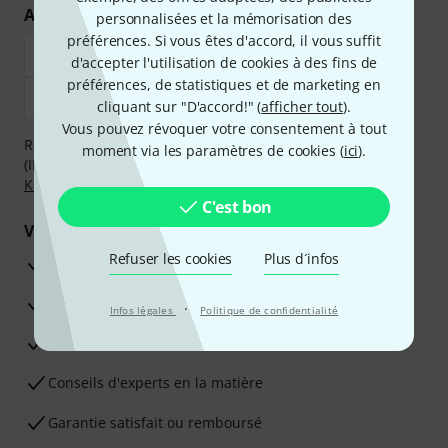
Achetez et payez en toute sécurité
personnalisées et la mémorisation des
préférences. Si vous êtes d'accord, il vous suffit
d'accepter l'utilisation de cookies à des fins de
préférences, de statistiques et de marketing en
cliquant sur "D'accord!" (
afficher tout
).
Vous pouvez révoquer votre consentement à tout
Réglez de manière sûre et sécurisée par Virement
moment via les paramètres de cookies (
ici
).
(IBAN/BIC), PayPal, Amazon Pay,
Klarna Payer Maintenant
,
Klarna Payer en 3 fois
ou Carte de crédit.
C'est bon
Vos avantages
Refuser les cookies
Plus d´infos
Ga­ran­tie Thomann 3 ans
Garantie 30 jours satisfait ou remboursé
·
Infos légales
Politique de confidentialité
Service de réparation
Conseils d'experts en la matière
Garantie satisfait ou remboursé