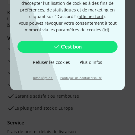
d'accepter l'utilisation de cookies à des fins de
préférences, de statistiques et de marketing en
Réglez de manière sûre et sécurisée par Virement
cliquant sur "D'accord!" (
afficher tout
).
(IBAN/BIC), PayPal, Amazon Pay,
Klarna Payer Maintenant
,
Vous pouvez révoquer votre consentement à tout
Klarna Payer en 3 fois
ou Carte de crédit.
moment via les paramètres de cookies (
ici
).
Vos avantages
C'est bon
Ga­ran­tie Thomann 3 ans
Garantie 30 jours satisfait ou remboursé
Refuser les cookies
Plus d´infos
Service de réparation
·
Infos légales
Politique de confidentialité
Conseils d'experts en la matière
Garantie satisfait ou remboursé
Le plus grand stock d'Europe
Service
Frais de port et délais de livraison