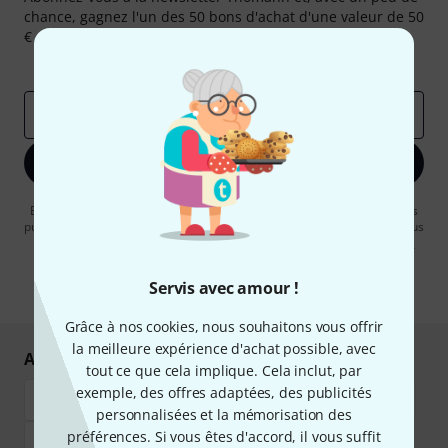
chance, gagnez l'un des 50 bons d'achat d'une valeur de 50
€ chacun!
Articles inspirants
Deals
Aperçus Thomann
Adresse e-mail
*
S'inscrire maintenant
En cliquant sur "S'inscrire maintenant", vous acceptez de recevoir des
publicités par e-mail. La désinscription est possible à tout moment. Vous
pouvez trouver plus d'informations à ce sujet dans notre
Politique de
confidentialité
.
Servis avec amour !
* Requis
Grâce à nos cookies, nous souhaitons vous offrir
la meilleure expérience d'achat possible, avec
Achetez et payez en toute sécurité
tout ce que cela implique. Cela inclut, par
exemple, des offres adaptées, des publicités
personnalisées et la mémorisation des
préférences. Si vous êtes d'accord, il vous suffit