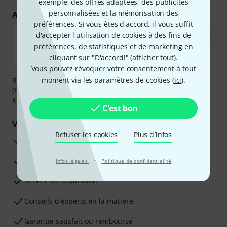
exemple, des offres adaptées, des publicités
personnalisées et la mémorisation des
Achetez et payez en toute sécurité
préférences. Si vous êtes d'accord, il vous suffit
d'accepter l'utilisation de cookies à des fins de
préférences, de statistiques et de marketing en
cliquant sur "D'accord!" (
afficher tout
).
Vous pouvez révoquer votre consentement à tout
moment via les paramètres de cookies (
ici
).
Réglez de manière sûre et sécurisée par Virement
(IBAN/BIC), PayPal, Amazon Pay,
Klarna Payer Maintenant
,
Klarna Payer en 3 fois
ou Carte de crédit.
C'est bon
Vos avantages
Refuser les cookies
Plus d´infos
Ga­ran­tie Thomann 3 ans
·
Garantie 30 jours satisfait ou remboursé
Infos légales
Politique de confidentialité
Service de réparation
Conseils d'experts en la matière
Garantie satisfait ou remboursé