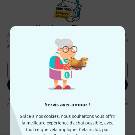
Newsletters Thomann
Abonnez-vous à la newsletter Thomann et, avec un peu de
chance, gagnez l'un des 50 bons d'achat d'une valeur de 50
€ chacun!
Articles inspirants
Deals
Aperçus Thomann
Adresse e-mail
*
S'inscrire maintenant
En cliquant sur "S'inscrire maintenant", vous acceptez de recevoir des
publicités par e-mail. La désinscription est possible à tout moment. Vous
Servis avec amour !
pouvez trouver plus d'informations à ce sujet dans notre
Politique de
confidentialité
.
Grâce à nos cookies, nous souhaitons vous offrir
la meilleure expérience d'achat possible, avec
* Requis
tout ce que cela implique. Cela inclut, par