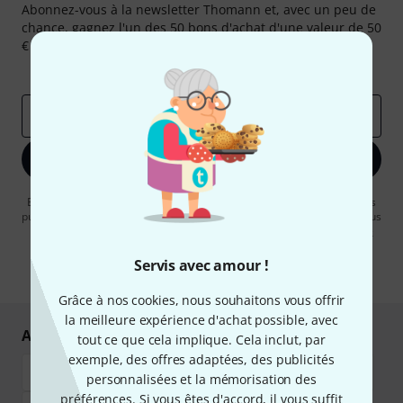
Abonnez-vous à la newsletter Thomann et, avec un peu de
chance, gagnez l'un des 50 bons d'achat d'une valeur de 50
€ chacun!
Articles inspirants
Deals
Aperçus Thomann
Adresse e-mail
*
S'inscrire maintenant
En cliquant sur "S'inscrire maintenant", vous acceptez de recevoir des
publicités par e-mail. La désinscription est possible à tout moment. Vous
pouvez trouver plus d'informations à ce sujet dans notre
Politique de
confidentialité
.
Servis avec amour !
* Requis
Grâce à nos cookies, nous souhaitons vous offrir
la meilleure expérience d'achat possible, avec
Achetez et payez en toute sécurité
tout ce que cela implique. Cela inclut, par
exemple, des offres adaptées, des publicités
personnalisées et la mémorisation des
préférences. Si vous êtes d'accord, il vous suffit