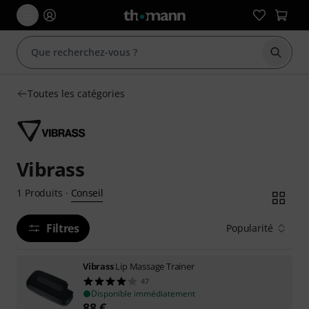
Démarr
Toutes les catégories
Vibrass
Conseil
1
Produits
·
Filtres
Popularité
Vibrass
Lip Massage Trainer
47
Disponible immédiatement
88
€