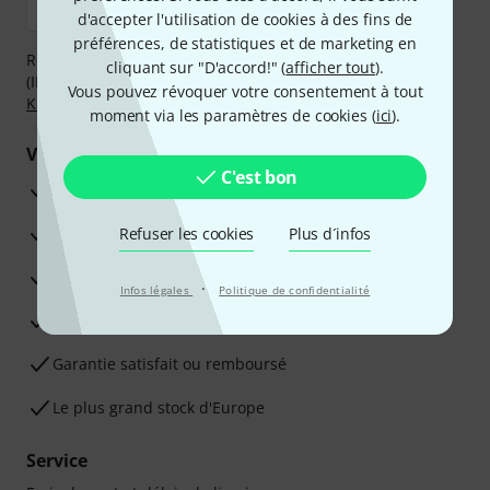
d'accepter l'utilisation de cookies à des fins de
préférences, de statistiques et de marketing en
Réglez de manière sûre et sécurisée par Virement
cliquant sur "D'accord!" (
afficher tout
).
(IBAN/BIC), PayPal, Amazon Pay,
Klarna Payer Maintenant
,
Vous pouvez révoquer votre consentement à tout
Klarna Payer en 3 fois
ou Carte de crédit.
moment via les paramètres de cookies (
ici
).
Vos avantages
C'est bon
Ga­ran­tie Thomann 3 ans
Garantie 30 jours satisfait ou remboursé
Refuser les cookies
Plus d´infos
Service de réparation
·
Infos légales
Politique de confidentialité
Conseils d'experts en la matière
Garantie satisfait ou remboursé
Le plus grand stock d'Europe
Service