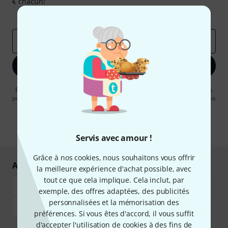
€ chacun!
Articles inspirants
Deals
Aperçus Thomann
Adresse e-mail
*
S'inscrire maintenant
En cliquant sur "S'inscrire maintenant", vous acceptez de recevoir des
publicités par e-mail. La désinscription est possible à tout moment. Vous
pouvez trouver plus d'informations à ce sujet dans notre
Politique de
confidentialité
.
* Requis
Servis avec amour !
Grâce à nos cookies, nous souhaitons vous offrir
Achetez et payez en toute sécurité
la meilleure expérience d'achat possible, avec
tout ce que cela implique. Cela inclut, par
exemple, des offres adaptées, des publicités
personnalisées et la mémorisation des
préférences. Si vous êtes d'accord, il vous suffit
d'accepter l'utilisation de cookies à des fins de