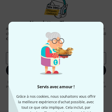
Newsletters Thomann
Abonnez-vous à la newsletter Thomann et, avec un peu de
chance, gagnez l'un des 50 bons d'achat d'une valeur de 50
€ chacun!
Articles inspirants
Deals
Aperçus Thomann
Adresse e-mail
*
S'inscrire maintenant
En cliquant sur "S'inscrire maintenant", vous acceptez de recevoir des
publicités par e-mail. La désinscription est possible à tout moment. Vous
Servis avec amour !
pouvez trouver plus d'informations à ce sujet dans notre
Politique de
confidentialité
.
Grâce à nos cookies, nous souhaitons vous offrir
la meilleure expérience d'achat possible, avec
* Requis
tout ce que cela implique. Cela inclut, par