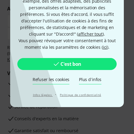
exemple, des offres adaptées, des publicités
personnalisées et la mémorisation des
Achetez et payez en toute sécurité
préférences. Si vous êtes d'accord, il vous suffit
d'accepter l'utilisation de cookies à des fins de
préférences, de statistiques et de marketing en
cliquant sur "D'accord!" (
afficher tout
).
Vous pouvez révoquer votre consentement à tout
moment via les paramètres de cookies (
ici
).
Réglez de manière sûre et sécurisée par Virement
(IBAN/BIC), PayPal, Amazon Pay,
Klarna Payer Maintenant
,
Klarna Payer en 3 fois
ou Carte de crédit.
C'est bon
Vos avantages
Refuser les cookies
Plus d´infos
Ga­ran­tie Thomann 3 ans
·
Garantie 30 jours satisfait ou remboursé
Infos légales
Politique de confidentialité
Service de réparation
Conseils d'experts en la matière
Garantie satisfait ou remboursé