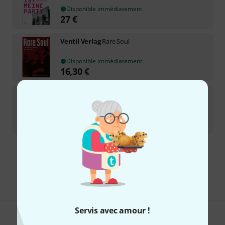
Disponible immédiatement
27
€
Ventil Verlag
Rare Soul
Disponible immédiatement
16,30
€
Ventil Verlag
Not Available
Disponible immédiatement
18,60
€
Envoi gratuit à partir de 69 €
Les prix sont indiqués avec TVA comprise
Servis avec amour !
Aimez-vous ce que vous voyez ?