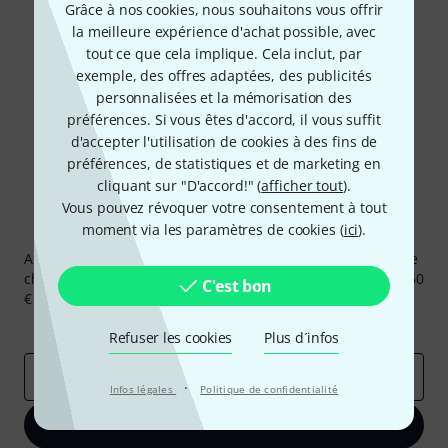
Grâce à nos cookies, nous souhaitons vous offrir
la meilleure expérience d'achat possible, avec
Partager
Aide et commentaires
tout ce que cela implique. Cela inclut, par
exemple, des offres adaptées, des publicités
personnalisées et la mémorisation des
préférences. Si vous êtes d'accord, il vous suffit
d'accepter l'utilisation de cookies à des fins de
préférences, de statistiques et de marketing en
cliquant sur "D'accord!" (
afficher tout
).
Vous pouvez révoquer votre consentement à tout
moment via les paramètres de cookies (
ici
).
Newsletters Thomann
Abonnez-vous à la newsletter Thomann et, avec un peu de
chance, gagnez l'un des 50 bons d'achat d'une valeur de 50
C'est bon
€ chacun!
Articles inspirants
Deals
Aperçus Thomann
Refuser les cookies
Plus d´infos
Adresse e-mail
*
·
Infos légales
Politique de confidentialité
S'inscrire maintenant