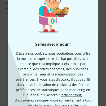
personnalisés, et autres services sur le site internet, etc.
Vous pouvez trouver plus d'informations sur le fabricant
sur
http://vegatrem.com
Comment nous contacter
Servis avec amour !
Service Client France
Grâce à nos cookies, nous souhaitons vous offrir
la meilleure expérience d'achat possible, avec
tout ce que cela implique. Cela inclut, par
exemple, des offres adaptées, des publicités
personnalisées et la mémorisation des
préférences. Si vous êtes d'accord, il vous suffit
d'accepter l'utilisation de cookies à des fins de
préférences, de statistiques et de marketing en
+33-176548596
cliquant sur "D'accord!" (
afficher tout
).
Vous pouvez révoquer votre consentement à tout
Notre service client est à votre disposition pour
moment via les paramètres de cookies (
ici
).