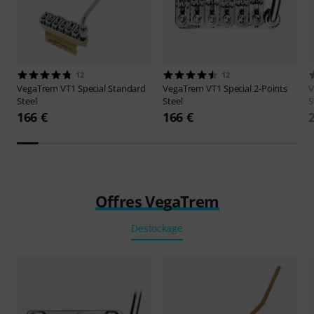
12
12
VegaTrem
VT1 Special Standard
VegaTrem
VT1 Special 2-Points
V
Steel
Steel
S
166 €
166 €
Offres VegaTrem
Destockage