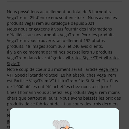
Nous possédons actuellement un total de 31 produits
VegaTrem - 29 d´entre eux sont en stock . Nous avons les
produits VegaTrem au catalogue depuis 2021.
Nous nous engageons à vous fournir des informations
détaillées sur nos produits VegaTrem. Pour les produits
VegaTrem vous trouverez actuellement 192 photos
produits, 18 images zoom 360° et 240 avis clients.
Il y a en ce moment parmi nos best-sellers 13 produits
VegaTrem dans les catégories
Vibratos Style ST
et
Vibratos
Style T
.
Notre coup de coeur du moment serait l'article
VegaTrem
VT1 Special Standard Steel
. Le hit absolu chez VegaTrem
est l'article
VegaTrem VT1 UltraTrem Std.St.Steel Glo
. Plus
de 1.000 pièces ont été achetées chez nous à ce jour !
Chez Thomann vous achetez les produits VegaTrem moins
chers que partout ailleurs. Nous avons baissés les prix des
produits de ce fabricant de 11 au cours des trois derniers
mois.
Nous offrons aussi pour les produits VegaTrem notre
garantie 30 jours satisfait ou remboursé, 3 ans de tout
comme de nombreux services tels que des conseils