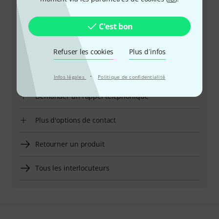
répondre à toutes vos questions et résoudre
d'éventuels problèmes après achat.
C'est bon
Préparer le numéro client
Refuser les cookies
Plus d´infos
Horaires d'ouverture (CEST - Heure
d'été d'Europe centrale)
·
Infos légales
Politique de confidentialité
Demander un rappel téléphonique
Plus d'options de contact
Retourner un produit
Tous les interlocuteurs