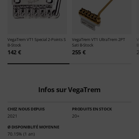
VegaTrem
VT1 Special 2-Points S
VegaTrem
VT1 UltraTrem 2PT
V
B-Stock
Sati B-Stock
B
142 €
255 €
Infos sur VegaTrem
CHEZ NOUS DEPUIS
PRODUITS EN STOCK
2021
20+
Ø DISPONIBLITÉ MOYENNE
70.15% (1 an)