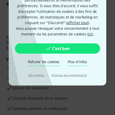
personnalisées et la mémorisation des
Achetez et payez en toute sécurité
préférences. Si vous êtes d'accord, il vous suffit
d'accepter l'utilisation de cookies à des fins de
préférences, de statistiques et de marketing en
cliquant sur "D'accord!" (
afficher tout
).
Vous pouvez révoquer votre consentement à tout
moment via les paramètres de cookies (
ici
).
Réglez de manière sûre et sécurisée par Virement
(IBAN/BIC), PayPal, Amazon Pay,
Klarna Payer Maintenant
,
Klarna Payer en 3 fois
ou Carte de crédit.
C'est bon
Vos avantages
Refuser les cookies
Plus d´infos
Ga­ran­tie Thomann 3 ans
·
Infos légales
Politique de confidentialité
Garantie 30 jours satisfait ou remboursé
Service de réparation
Conseils d'experts en la matière
Garantie satisfait ou remboursé