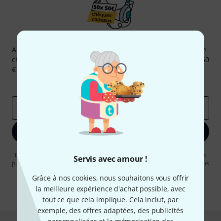
Newsletters Thomann
Abonnez-vous à la newsletter Thomann et, avec un peu de
chance, gagnez l'un des 50 bons d'achat d'une valeur de 50
€ chacun!
Articles inspirants
Deals
Aperçus Thomann
Adresse e-mail
*
S'inscrire maintenant
En cliquant sur "S'inscrire maintenant", vous acceptez de recevoir des
Servis avec amour !
publicités par e-mail. La désinscription est possible à tout moment. Vous
pouvez trouver plus d'informations à ce sujet dans notre
Politique de
Grâce à nos cookies, nous souhaitons vous offrir
confidentialité
.
la meilleure expérience d'achat possible, avec
* Requis
tout ce que cela implique. Cela inclut, par
exemple, des offres adaptées, des publicités