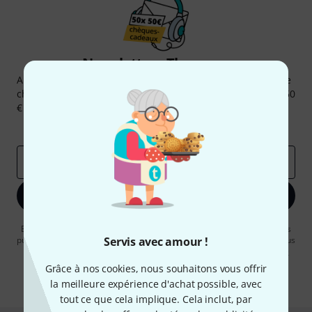
Newsletters Thomann
Abonnez-vous à la newsletter Thomann et, avec un peu de
chance, gagnez l'un des 50 bons d'achat d'une valeur de 50
€ chacun!
Articles inspirants
Deals
Aperçus Thomann
Adresse e-mail
*
S'inscrire maintenant
En cliquant sur "S'inscrire maintenant", vous acceptez de recevoir des
publicités par e-mail. La désinscription est possible à tout moment. Vous
Servis avec amour !
pouvez trouver plus d'informations à ce sujet dans notre
Politique de
confidentialité
.
Grâce à nos cookies, nous souhaitons vous offrir
la meilleure expérience d'achat possible, avec
* Requis
tout ce que cela implique. Cela inclut, par