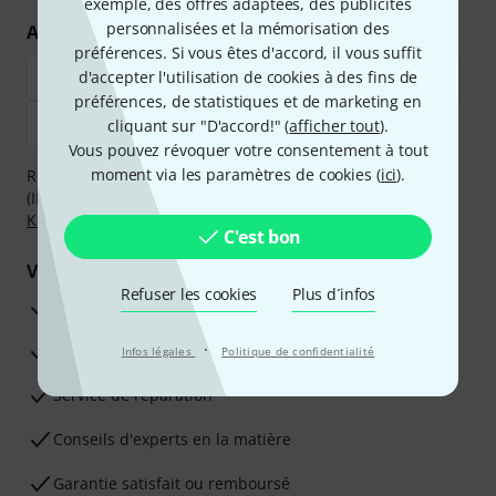
exemple, des offres adaptées, des publicités
personnalisées et la mémorisation des
Achetez et payez en toute sécurité
préférences. Si vous êtes d'accord, il vous suffit
d'accepter l'utilisation de cookies à des fins de
préférences, de statistiques et de marketing en
cliquant sur "D'accord!" (
afficher tout
).
Vous pouvez révoquer votre consentement à tout
moment via les paramètres de cookies (
ici
).
Réglez de manière sûre et sécurisée par Virement
(IBAN/BIC), PayPal, Amazon Pay,
Klarna Payer Maintenant
,
Klarna Payer en 3 fois
ou Carte de crédit.
C'est bon
Vos avantages
Refuser les cookies
Plus d´infos
Ga­ran­tie Thomann 3 ans
·
Garantie 30 jours satisfait ou remboursé
Infos légales
Politique de confidentialité
Service de réparation
Conseils d'experts en la matière
Garantie satisfait ou remboursé