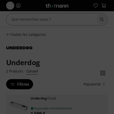
Démarr
Toutes les catégories
Underdog
Conseil
2
Produits
·
Filtres
Popularité
Underdog
Chuck
Disponible immédiatement
1.599
€