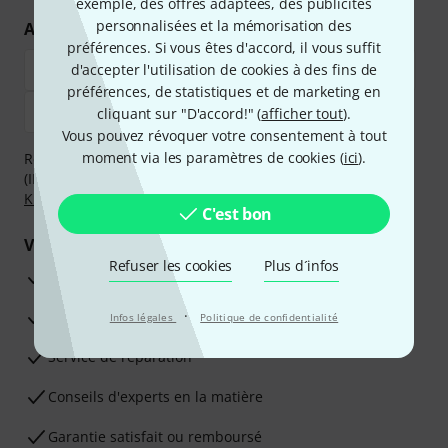
exemple, des offres adaptées, des publicités
personnalisées et la mémorisation des
Achetez et payez en toute sécurité
préférences. Si vous êtes d'accord, il vous suffit
d'accepter l'utilisation de cookies à des fins de
préférences, de statistiques et de marketing en
cliquant sur "D'accord!" (
afficher tout
).
Vous pouvez révoquer votre consentement à tout
moment via les paramètres de cookies (
ici
).
Réglez de manière sûre et sécurisée par Virement
(IBAN/BIC), PayPal, Amazon Pay,
Klarna Payer Maintenant
,
Klarna Payer en 3 fois
ou Carte de crédit.
C'est bon
Vos avantages
Refuser les cookies
Plus d´infos
Ga­ran­tie Thomann 3 ans
·
Garantie 30 jours satisfait ou remboursé
Infos légales
Politique de confidentialité
Service de réparation
Conseils d'experts en la matière
Garantie satisfait ou remboursé