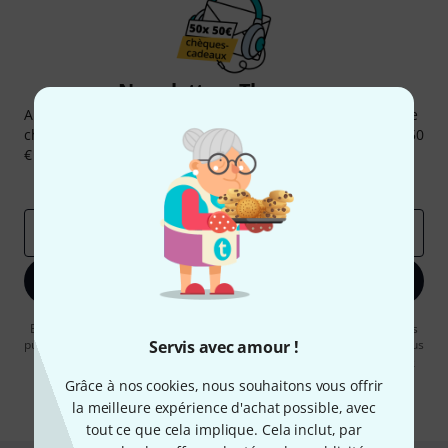
Newsletters Thomann
Abonnez-vous à la newsletter Thomann et, avec un peu de
chance, gagnez l'un des 50 bons d'achat d'une valeur de 50
€ chacun!
Articles inspirants
Deals
Aperçus Thomann
Adresse e-mail
*
S'inscrire maintenant
En cliquant sur "S'inscrire maintenant", vous acceptez de recevoir des
publicités par e-mail. La désinscription est possible à tout moment. Vous
Servis avec amour !
pouvez trouver plus d'informations à ce sujet dans notre
Politique de
confidentialité
.
Grâce à nos cookies, nous souhaitons vous offrir
la meilleure expérience d'achat possible, avec
* Requis
tout ce que cela implique. Cela inclut, par