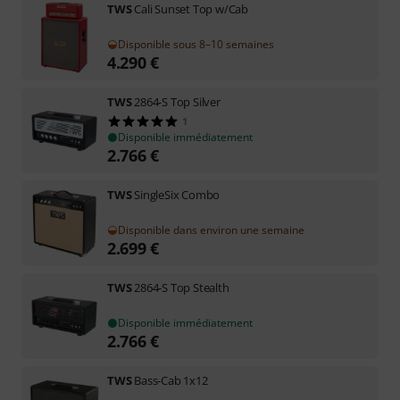
TWS
Cali Sunset Top w/Cab
Disponible sous 8–10 semaines
4.290
€
TWS
2864-S Top Silver
1
Disponible immédiatement
2.766
€
TWS
SingleSix Combo
Disponible dans environ une semaine
2.699
€
TWS
2864-S Top Stealth
Disponible immédiatement
2.766
€
TWS
Bass-Cab 1x12