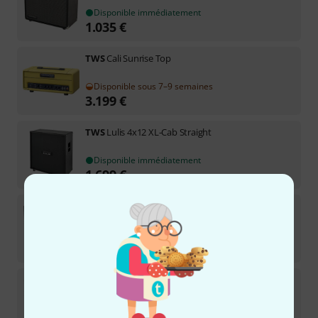
Disponible immédiatement
1.035
€
TWS
Cali Sunrise Top
Disponible sous 7–9 semaines
3.199
€
TWS
Lulis 4x12 XL-Cab Straight
Disponible immédiatement
1.699
€
TWS
Speaker-Cab, Stealth
Disponible immédiatement
739
€
TWS
Speaker-Cab, Silver
Disponible immédiatement