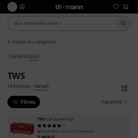
Démarr
Toutes les catégories
TWS
Conseil
14
Produits
·
Filtres
Popularité
TWS
Cali Sunset Top
1
Disponible sous 8–10 semaines
2.959
€