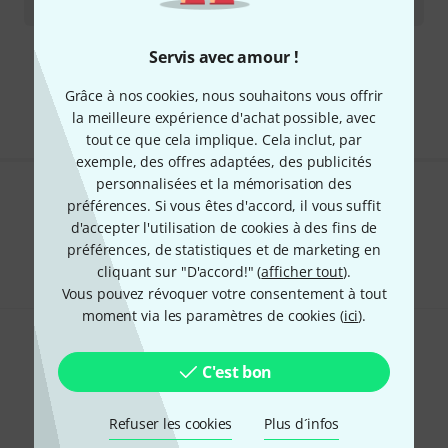
739
€
Servis avec amour !
Envoi gratuit à partir de 69 €
Les prix sont indiqués avec TVA comprise
Grâce à nos cookies, nous souhaitons vous offrir
la meilleure expérience d'achat possible, avec
tout ce que cela implique. Cela inclut, par
exemple, des offres adaptées, des publicités
personnalisées et la mémorisation des
Aimez-vous ce que vous voyez ?
préférences. Si vous êtes d'accord, il vous suffit
d'accepter l'utilisation de cookies à des fins de
Partager
préférences, de statistiques et de marketing en
Aide et commentaires
cliquant sur "D'accord!" (
afficher tout
).
Vous pouvez révoquer votre consentement à tout
moment via les paramètres de cookies (
ici
).
C'est bon
Refuser les cookies
Plus d´infos
Newsletters Thomann