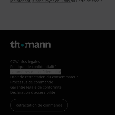
Maintenant
,
Klarna Payer en 3 fois
ou Carte de crédit.
CGV
/
Infos légales
Politique de confidentialité
Paramètres de confidentialité
Droit de rétractation du consommateur
Processus de commande
Garantie légale de conformité
Déclaration d'accessibilité
Rétractation de commande