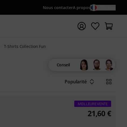
Nous contacter
A propos
FR / €
rrer la recherche avec le terme de recherche {searchTerm
T-Shirts Collection Fun
Conseil
Popularité
MEILLEURE VENTE
21,60
€