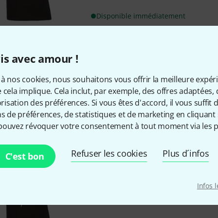
Disponible immédiatement
Xam Schrock
T-Shirt Scratchmas
is avec amour !
1
Motif "Scratchmaster X"
à nos cookies, nous souhaitons vous offrir la meilleure expér
Taille: XL
 cela implique. Cela inclut, par exemple, des offres adaptées, 
100% coton
sation des préférences. Si vous êtes d'accord, il vous suffit d'
ns de préférences, de statistiques et de marketing en cliquant 
Disponible immédiatement
pouvez révoquer votre consentement à tout moment via les p
Refuser les cookies
Plus d´infos
Xam Schrock
T-Shirt Scratchma
C'est bon
Motif "Scratchmaster X"
Taille: M
Infos 
100% coton