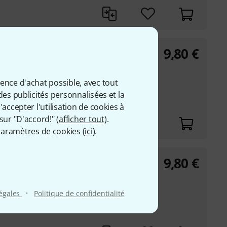
9,80
€
ter XL
ience d'achat possible, avec tout
des publicités personnalisées et la
accepter l'utilisation de cookies à
sur "D'accord!" (
afficher tout
).
aramètres de cookies (
ici
).
9,80
€
ster M
·
légales
Politique de confidentialité