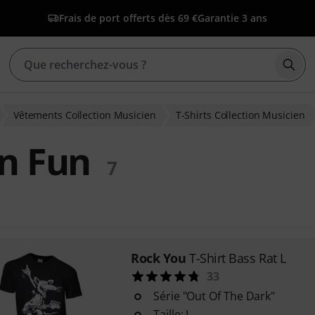
Frais de port offerts dès 69 €
Garantie 3 ans
Déma
Vêtements Collection Musicien
T-Shirts Collection Musicien
on Fun
7
Rock You
T-Shirt Bass Rat L
33
Série "Out Of The Dark"
Taille: L