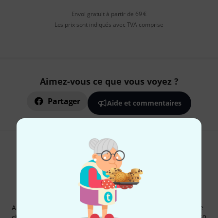
Envoi gratuit à partir de 69 €
Les prix sont indiqués avec TVA comprise
Aimez-vous ce que vous voyez ?
Partager
Aide et commentaires
Newsletters Thomann
Abonnez-vous à la newsletter Thomann et, avec un peu de
chance, gagnez l'un des 50 bons d'achat d'une valeur de 50