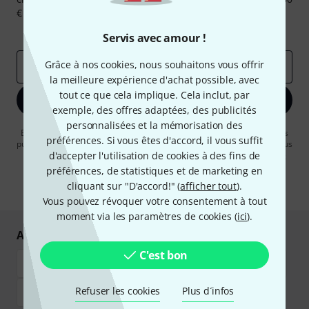
€ chacun!
Articles inspirants
Deals
Aperçus Thomann
Servis avec amour !
Grâce à nos cookies, nous souhaitons vous offrir
Adresse e-mail
*
la meilleure expérience d'achat possible, avec
tout ce que cela implique. Cela inclut, par
S'inscrire maintenant
exemple, des offres adaptées, des publicités
personnalisées et la mémorisation des
En cliquant sur "S'inscrire maintenant", vous acceptez de recevoir des
préférences. Si vous êtes d'accord, il vous suffit
publicités par e-mail. La désinscription est possible à tout moment. Vous
pouvez trouver plus d'informations à ce sujet dans notre
d'accepter l'utilisation de cookies à des fins de
Politique de
confidentialité
.
préférences, de statistiques et de marketing en
cliquant sur "D'accord!" (
afficher tout
).
* Requis
Vous pouvez révoquer votre consentement à tout
moment via les paramètres de cookies (
ici
).
Achetez et payez en toute sécurité
C'est bon
Refuser les cookies
Plus d´infos