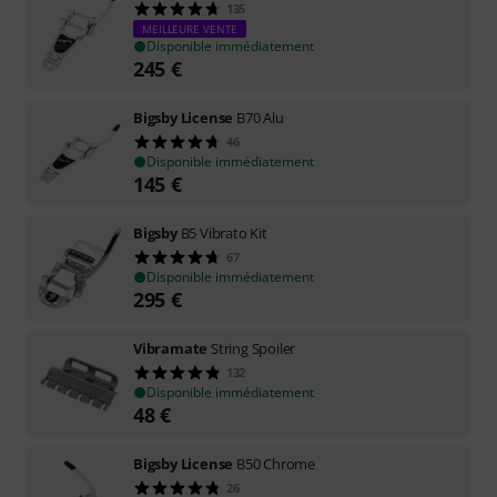
135
MEILLEURE VENTE
Disponible immédiatement
245
€
Bigsby License
B70 Alu
46
Disponible immédiatement
145
€
Bigsby
B5 Vibrato Kit
67
Disponible immédiatement
295
€
Vibramate
String Spoiler
132
Disponible immédiatement
48
€
Bigsby License
B50 Chrome
26