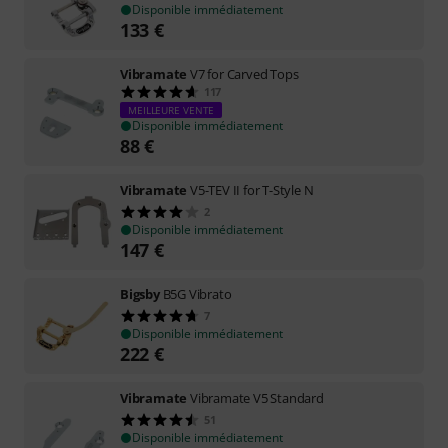
Disponible immédiatement
133
€
Vibramate
V7 for Carved Tops
117
MEILLEURE VENTE
Disponible immédiatement
88
€
Vibramate
V5-TEV II for T-Style N
2
Disponible immédiatement
147
€
Bigsby
B5G Vibrato
7
Disponible immédiatement
222
€
Vibramate
Vibramate V5 Standard
51
Disponible immédiatement