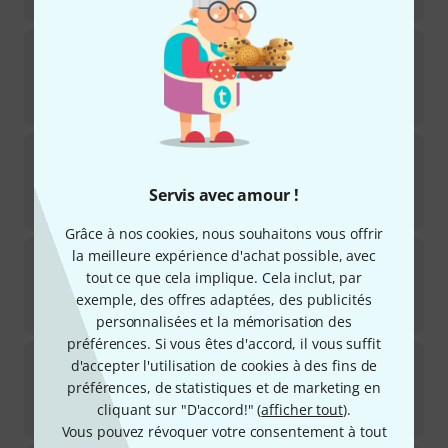
123
€
Bigsby
B7G Vibrato Kit
19
Disponible sous 2–3 semaines
222
€
Duesenberg
Diamond Deluxe Tremola Long N
9
Disponible immédiatement
Servis avec amour !
149
€
Grâce à nos cookies, nous souhaitons vous offrir
Vibramate
V7 for Carved Tops G
la meilleure expérience d'achat possible, avec
tout ce que cela implique. Cela inclut, par
2
Disponible immédiatement
exemple, des offres adaptées, des publicités
127
€
personnalisées et la mémorisation des
préférences. Si vous êtes d'accord, il vous suffit
Duesenberg
Diamond Deluxe Tremola Long AL
d'accepter l'utilisation de cookies à des fins de
1
préférences, de statistiques et de marketing en
Disponible immédiatement
cliquant sur "D'accord!" (
afficher tout
).
149
€
Vous pouvez révoquer votre consentement à tout