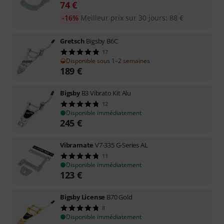
74
€
-16%
Meilleur prix sur 30 jours
:
88
€
Gretsch
Bigsby B6C
17
Disponible sous 1–2 semaines
189
€
Bigsby
B3 Vibrato Kit Alu
12
Disponible immédiatement
245
€
Vibramate
V7-335 G-Series AL
11
Disponible immédiatement
123
€
Bigsby License
B70 Gold
8
Disponible immédiatement