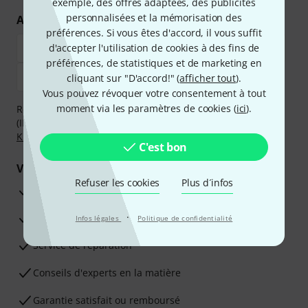
exemple, des offres adaptées, des publicités
personnalisées et la mémorisation des
Achetez et payez en toute sécurité
préférences. Si vous êtes d'accord, il vous suffit
d'accepter l'utilisation de cookies à des fins de
préférences, de statistiques et de marketing en
cliquant sur "D'accord!" (
afficher tout
).
Vous pouvez révoquer votre consentement à tout
moment via les paramètres de cookies (
ici
).
Réglez de manière sûre et sécurisée par Virement
(IBAN/BIC), PayPal, Amazon Pay,
Klarna Payer Maintenant
,
Klarna Payer en 3 fois
ou Carte de crédit.
C'est bon
Vos avantages
Refuser les cookies
Plus d´infos
Ga­ran­tie Thomann 3 ans
·
Garantie 30 jours satisfait ou remboursé
Infos légales
Politique de confidentialité
Service de réparation
Conseils d'experts en la matière
Garantie satisfait ou remboursé