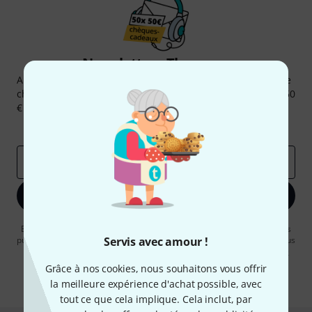
Newsletters Thomann
Abonnez-vous à la newsletter Thomann et, avec un peu de
chance, gagnez l'un des 50 bons d'achat d'une valeur de 50
€ chacun!
Articles inspirants
Deals
Aperçus Thomann
Adresse e-mail
*
S'inscrire maintenant
En cliquant sur "S'inscrire maintenant", vous acceptez de recevoir des
publicités par e-mail. La désinscription est possible à tout moment. Vous
Servis avec amour !
pouvez trouver plus d'informations à ce sujet dans notre
Politique de
confidentialité
.
Grâce à nos cookies, nous souhaitons vous offrir
la meilleure expérience d'achat possible, avec
* Requis
tout ce que cela implique. Cela inclut, par