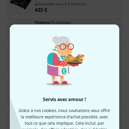
Disponible sous 3–4 semaines
433
€
Thorens
TD 204 black
Disponible sous 12–15 semaines
689
€
Thorens
TD 402 DD walnut
7
Disponible sous 3–4 semaines
777
€
Thorens
TD 102 A walnut HG
2
Disponible dans plusieurs mois
659
€
Servis avec amour !
Grâce à nos cookies, nous souhaitons vous offrir
Thorens
TD 1500 black HG B-Stock
la meilleure expérience d'achat possible, avec
tout ce que cela implique. Cela inclut, par
Disponible immédiatement