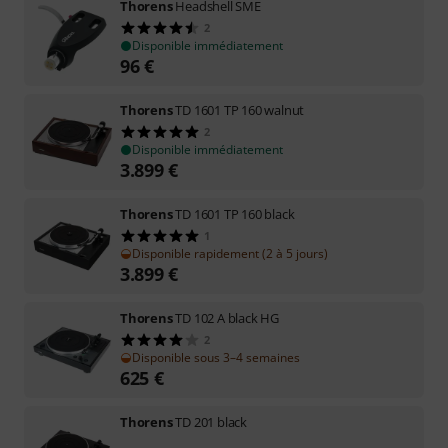
Thorens
Headshell SME
2
Disponible immédiatement
96
€
Thorens
TD 1601 TP 160 walnut
2
Disponible immédiatement
3.899
€
Thorens
TD 1601 TP 160 black
1
Disponible rapidement (2 à 5 jours)
3.899
€
Thorens
TD 102 A black HG
2
Disponible sous 3–4 semaines
625
€
Thorens
TD 201 black