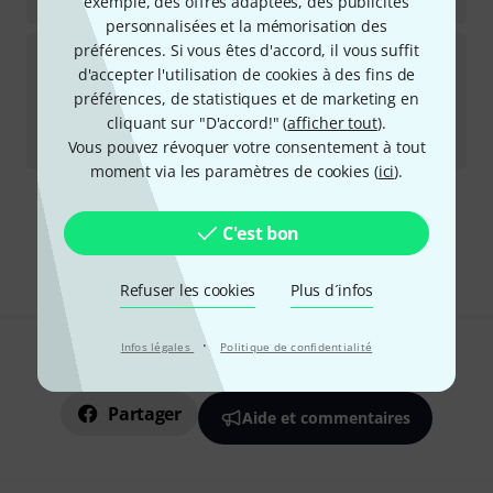
1.479
€
exemple, des offres adaptées, des publicités
personnalisées et la mémorisation des
préférences. Si vous êtes d'accord, il vous suffit
Thorens
TD 1500 walnut HG B-Stock
d'accepter l'utilisation de cookies à des fins de
Disponible immédiatement
préférences, de statistiques et de marketing en
1.555
€
cliquant sur "D'accord!" (
afficher tout
).
-5%
Meilleur prix sur 30 jours
:
1.645
€
Vous pouvez révoquer votre consentement à tout
moment via les paramètres de cookies (
ici
).
Envoi gratuit à partir de 69 €
C'est bon
Les prix sont indiqués avec TVA comprise
Refuser les cookies
Plus d´infos
·
Infos légales
Politique de confidentialité
Aimez-vous ce que vous voyez ?
Partager
Aide et commentaires