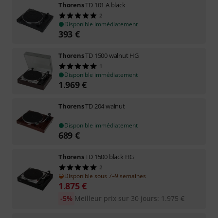
Thorens
TD 101 A black
2
Disponible immédiatement
393
€
Thorens
TD 1500 walnut HG
1
Disponible immédiatement
1.969
€
Thorens
TD 204 walnut
Disponible immédiatement
689
€
Thorens
TD 1500 black HG
2
Disponible sous 7–9 semaines
1.875
€
-5%
Meilleur prix sur 30 jours
:
1.975
€