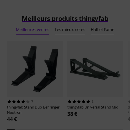
Meilleurs produits thingyfab
Meilleures ventes
Les mieux notés
Hall of Fame
7
3
thingyfab
Stand Duo Behringer
thingyfab
Universal Stand Mid
t
Neutron
/
38 €
44 €