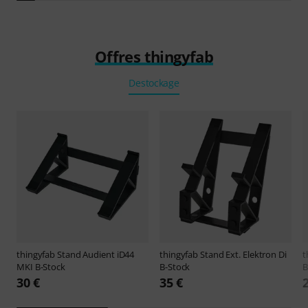
Offres thingyfab
Destockage
thingyfab
Stand Audient iD44
thingyfab
Stand Ext. Elektron Di
t
MKI B-Stock
B-Stock
B
30 €
35 €