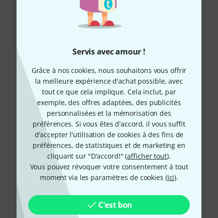
Servis avec amour !
Grâce à nos cookies, nous souhaitons vous offrir
la meilleure expérience d'achat possible, avec
tout ce que cela implique. Cela inclut, par
+33-176548596
exemple, des offres adaptées, des publicités
personnalisées et la mémorisation des
Notre service client est à votre disposition pour
préférences. Si vous êtes d'accord, il vous suffit
répondre à toutes vos questions et résoudre
d'accepter l'utilisation de cookies à des fins de
d'éventuels problèmes après achat.
préférences, de statistiques et de marketing en
cliquant sur "D'accord!" (
afficher tout
).
Préparer le numéro client
Vous pouvez révoquer votre consentement à tout
moment via les paramètres de cookies (
ici
).
Horaires d'ouverture (CEST - Heure
d'été d'Europe centrale)
C'est bon
Demander un rappel téléphonique