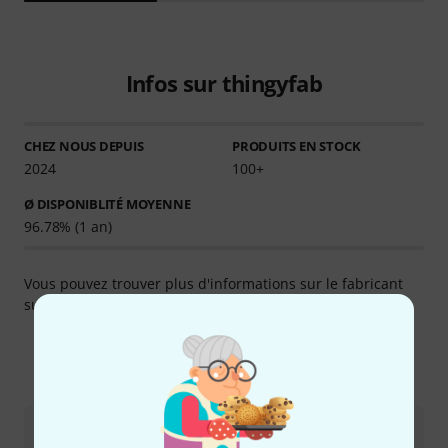
Infos sur thingyfab
CHEZ NOUS DEPUIS
PRODUITS EN STOCK
2024
100+
Ø DISPONIBLITÉ MOYENNE
96.78% (1 an)
Vous pouvez trouver plus d'informations sur le fabricant
sur
http://www.thingyfab.com
Comment nous contacter
Service Client France