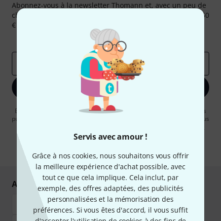
Abonnez-vous à la newsletter Thomann et, avec un peu de
chance, gagnez l'un des 50 bons d'achat d'une valeur de 50
€ chacun!
Articles inspirants
Deals
Aperçus Thomann
Adresse e-mail
*
S'inscrire maintenant
En cliquant sur "S'inscrire maintenant", vous acceptez de recevoir des
publicités par e-mail. La désinscription est possible à tout moment. Vous
pouvez trouver plus d'informations à ce sujet dans notre
Politique de
confidentialité
.
Servis avec amour !
* Requis
Grâce à nos cookies, nous souhaitons vous offrir
la meilleure expérience d'achat possible, avec
tout ce que cela implique. Cela inclut, par
Achetez et payez en toute sécurité
exemple, des offres adaptées, des publicités
personnalisées et la mémorisation des
préférences. Si vous êtes d'accord, il vous suffit
d'accepter l'utilisation de cookies à des fins de