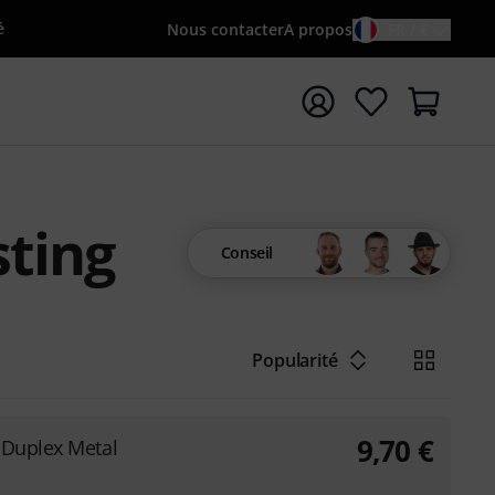
é
Nous contacter
A propos
FR / €
rrer la recherche avec le terme de recherche {searchTerm
sting
Conseil
Popularité
9,70
€
-Duplex Metal