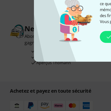
ce que
mémori
des fi
Vous 
Newsletters Thomann
Abonnez-vous à la newsletter Thomann et
gagnez l'un des 50 bons d'achat d'une va
Articles inspirants
Deals
Aperçus Thomann
Achetez et payez en toute sécurité