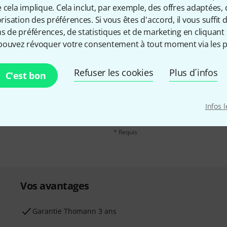
 cela implique. Cela inclut, par exemple, des offres adaptées, 
sation des préférences. Si vous êtes d'accord, il vous suffit d'
ns de préférences, de statistiques et de marketing en cliquant 
pouvez révoquer votre consentement à tout moment via les p
Adresse e-mail
*
Refuser les cookies
Plus d´infos
, avec un peu de chance,
C'est bon
leur de 50 € chacun!
En cliquant sur "S'inscrire maintenant", 
possible à tout moment. Vous pouvez tro
Infos 
confidentialité
.
* Requis
Vos avantages
Ga­ran­tie Thomann 3 ans