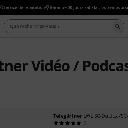
Service de réparation
Garantie 30 jours satisfait ou rembours
Déma
tner Vidéo / Podca
Telegärtner
LWL SC-Duplex /SC
5