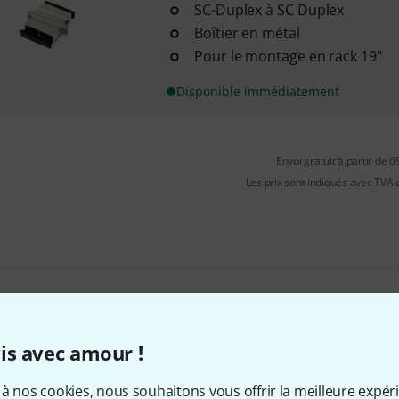
SC-Duplex à SC Duplex
Boîtier en métal
Pour le montage en rack 19"
Disponible immédiatement
Envoi gratuit à partir de 6
Les prix sont indiqués avec TVA
Aimez-vous ce que vous voyez ?
is avec amour !
Partager
Aide et commentaires
à nos cookies, nous souhaitons vous offrir la meilleure expér