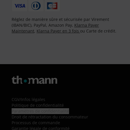
Réglez de manière sûre et sécurisée par Virement
(IBAN/BIC), PayPal, Amazon Pay,
Klarna Payer
Maintenant
,
Klarna Payer en 3 fois
ou Carte de crédit.
CGV
/
Infos légales
Politique de confidentialité
Paramètres de confidentialité
Droit de rétractation du consommateur
Processus de commande
Garantie légale de conformité