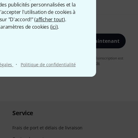
des publicités personnalisées et la
accepter l'utilisation de cookies à
sur "D'accord!" (
afficher tout
).
aramètres de cookies (
ici
).
S'inscrire maintenant
vous acceptez de recevoir des publicités par e-mail. La désinscription est
uver plus d'informations à ce sujet dans notre
Politique de
·
légales
Politique de confidentialité
Service
Frais de port et délais de livraison