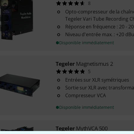
8
Opto-compresseur de la chaîn
Tegeler Vari Tube Recording C
Réponse en fréquence : 20 - 2
Niveau d'entrée max. : +20 dB
Disponible immédiatement
Tegeler
Magnetismus 2
5
Entrées sur XLR symétriques
Sortie sur XLR avec transform
Compresseur VCA
Disponible immédiatement
Tegeler
MythVCA 500