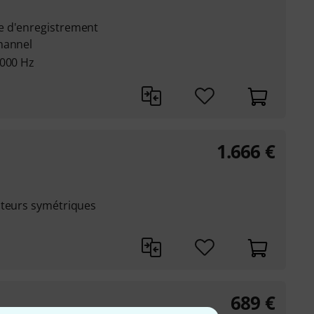
e d'enregistrement
hannel
0000 Hz
u
1.666
€
ateurs symétriques
689
€