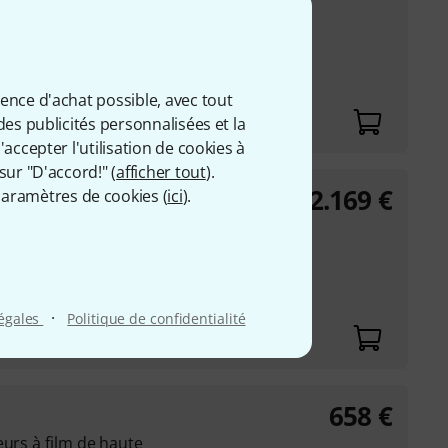
ience d'achat possible, avec tout
des publicités personnalisées et la
accepter l'utilisation de cookies à
sur "D'accord!" (
afficher tout
).
2.169
€
aramètres de cookies (
ici
).
es dans l'ordre
automatique
·
légales
Politique de confidentialité
658
€
eurs à film de haute