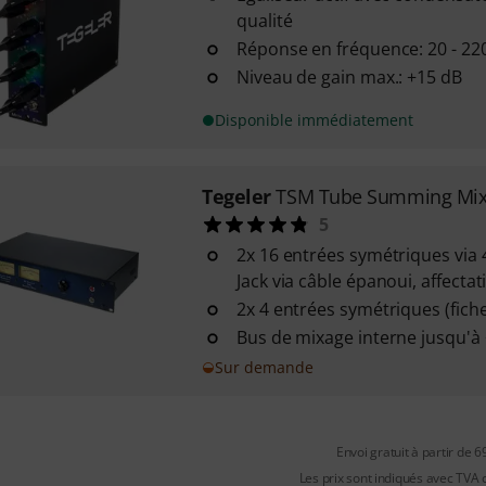
qualité
Réponse en fréquence: 20 - 22
Niveau de gain max.: +15 dB
Disponible immédiatement
Tegeler
TSM Tube Summing Mix
5
2x 16 entrées symétriques via 
Jack via câble épanoui, affecta
2x 4 entrées symétriques (fich
Bus de mixage interne jusqu'à
Sur demande
Envoi gratuit à partir de 6
Les prix sont indiqués avec TVA