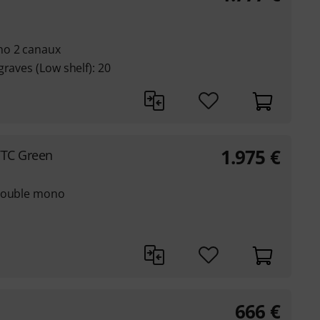
no 2 canaux
raves (Low shelf): 20
1.975
€
VTC Green
 double mono
666
€