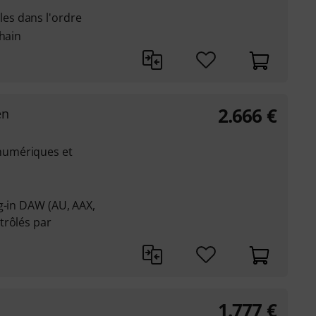
es dans l'ordre
Chain
2.666
€
en
numériques et
g-in DAW (AU, AAX,
trôlés par
1.777
€