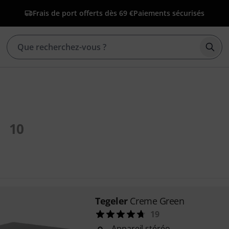
Frais de port offerts dès 69 €
Paiements sécurisés
Déma
10
Tegeler
Creme Green
19
Appareil stéréo