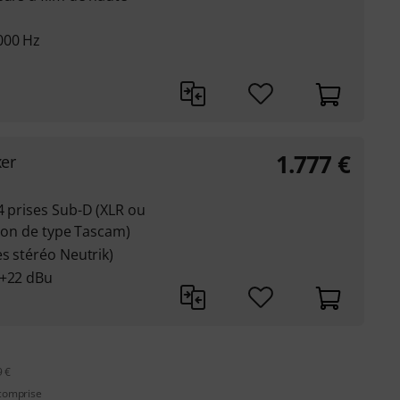
000 Hz
1.777
€
er
4 prises Sub-D (XLR ou
tion de type Tascam)
es stéréo Neutrik)
 +22 dBu
9 €
 comprise