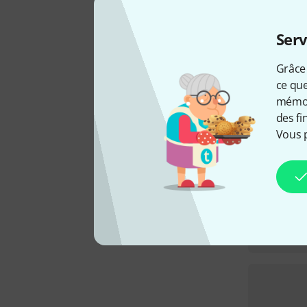
Serv
Grâce 
ce que
mémori
des fi
Vous 