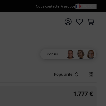
Nous contacter
A propos
FR / €
rrer la recherche avec le terme de recherche {searchTerm
Conseil
Popularité
1.777
€