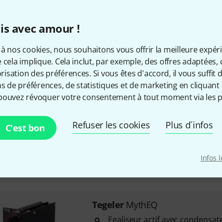
Filtre coupe-bas: 60 - 120 Hz
Attack: 0,1 - 30 ms
is avec amour !
Release: 100 - 1,4s / auto
à nos cookies, nous souhaitons vous offrir la meilleure expér
 cela implique. Cela inclut, par exemple, des offres adaptées, 
Disponible immédiatement
sation des préférences. Si vous êtes d'accord, il vous suffit d'
ns de préférences, de statistiques et de marketing en cliquant 
pouvez révoquer votre consentement à tout moment via les p
Tegeler
Creme RC Green
9
Refuser les cookies
Appareil stéréo
Plus d´infos
C'est bon
EQ et compresseur commutabl
Mode "Cream" à relâchement 
Infos 
Précommandable maintenant
Tegeler
MythEQ
Egaliseur actif avec condensat