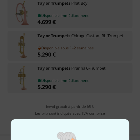
Taylor Trumpets
Phat Boy
Disponible immédiatement
4.699
€
Taylor Trumpets
Chicago Custom Bb-Trumpet
Disponible sous 1–2 semaines
5.290
€
Taylor Trumpets
Piranha C-Trumpet
Disponible immédiatement
5.290
€
Envoi gratuit à partir de 69 €
Les prix sont indiqués avec TVA comprise