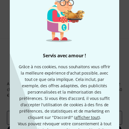
Aimez-vous ce que vous voyez ?
Partager
Aide et commentaires
Servis avec amour !
Grâce à nos cookies, nous souhaitons vous offrir
la meilleure expérience d'achat possible, avec
Newsletters Thomann
tout ce que cela implique. Cela inclut, par
Abonnez-vous à la newsletter Thomann et, avec un peu de
exemple, des offres adaptées, des publicités
chance, gagnez l'un des 50 bons d'achat d'une valeur de 50
personnalisées et la mémorisation des
€ chacun!
préférences. Si vous êtes d'accord, il vous suffit
Articles inspirants
Deals
Aperçus Thomann
d'accepter l'utilisation de cookies à des fins de
préférences, de statistiques et de marketing en
cliquant sur "D'accord!" (
afficher tout
).
Adresse e-mail
*
Vous pouvez révoquer votre consentement à tout