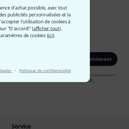
ience d'achat possible, avec tout
des publicités personnalisées et la
accepter l'utilisation de cookies à
sur "D'accord!" (
afficher tout
).
aramètres de cookies (
ici
).
S'inscrire maintenant
·
légales
Politique de confidentialité
vous acceptez de recevoir des publicités par e-mail. La désinscription est
uver plus d'informations à ce sujet dans notre
Politique de
Service