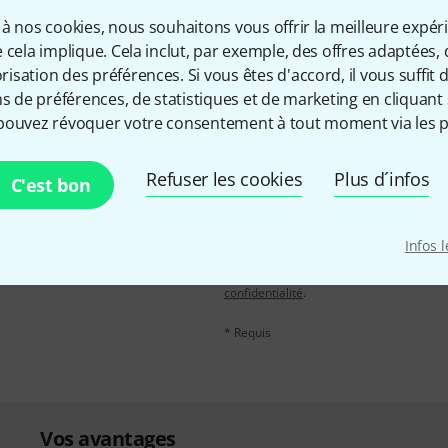
à nos cookies, nous souhaitons vous offrir la meilleure expér
Partager
Aide et commentaires
 cela implique. Cela inclut, par exemple, des offres adaptées, 
sation des préférences. Si vous êtes d'accord, il vous suffit d'
ns de préférences, de statistiques et de marketing en cliquant 
pouvez révoquer votre consentement à tout moment via les p
Refuser les cookies
Plus d´infos
C'est bon
Adresse e-mail
*
, avec un peu de chance,
leur de 50 € chacun!
Infos 
En cliquant sur "S'inscrire maintenant", 
possible à tout moment. Vous pouvez tro
confidentialité
.
* Requis
Vos avantages