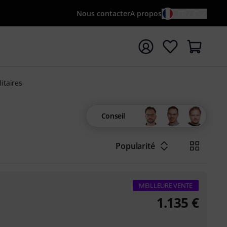
Nous contacter
A propos
FR / €
rrer la recherche avec le terme de recherche {searchTerm
itaires
Conseil
Popularité
MEILLEURE VENTE
1.135
€