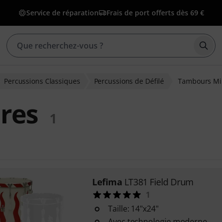
Service de réparation
Frais de port offerts dès 69 €
Déma
Percussions Classiques
Percussions de Défilé
Tambours Mil
res
1
Lefima
LT381 Field Drum
1
Taille: 14"x24"
Avec technologie moderne