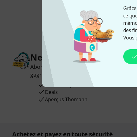
Grâce 
ce que
mémori
des fi
Vous 
Newsletters Thomann
Abonnez-vous à la newsletter Thomann et
gagnez l'un des 50 bons d'achat d'une va
Articles inspirants
Deals
Aperçus Thomann
Achetez et payez en toute sécurité