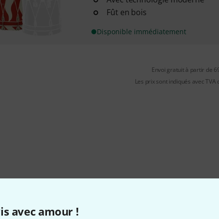
Fût en bois
Disponible immédiatement
Envoi gratuit à partir de 6
Les prix sont indiqués avec TVA
Aimez-vous ce que vous voyez ?
is avec amour !