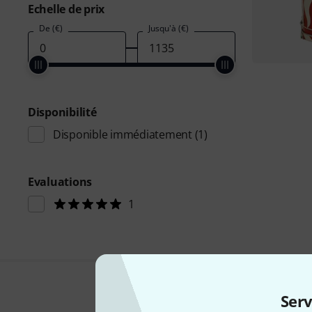
Echelle de prix
De (€)
Jusqu'à (€)
Disponibilité
Disponible immédiatement
(1)
Evaluations
1
Serv