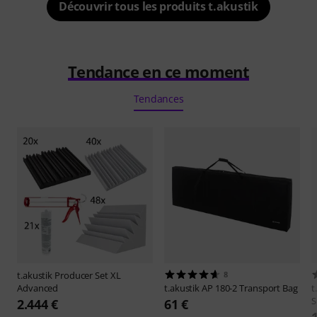
Découvrir tous les produits t.akustik
Tendance en ce moment
Tendances
t.akustik
Producer Set XL
8
Advanced
t.akustik
AP 180-2 Transport Bag
t
S
2.444 €
61 €