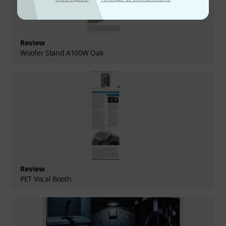
Review
Woofer Stand A100W Oak
Review
PET Vocal Booth