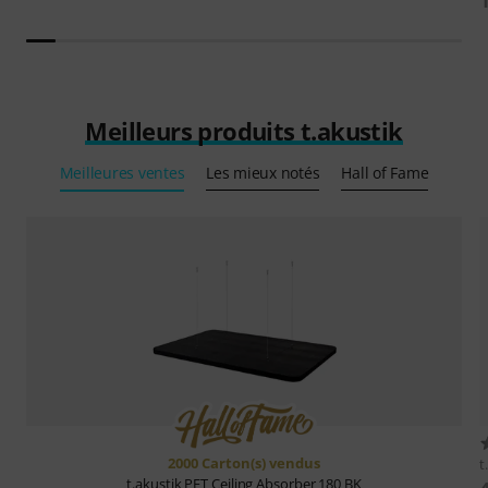
Meilleurs produits t.akustik
Meilleures ventes
Les mieux notés
Hall of Fame
2000 Carton(s) vendus
t
t.akustik
PET Ceiling Absorber 180 BK