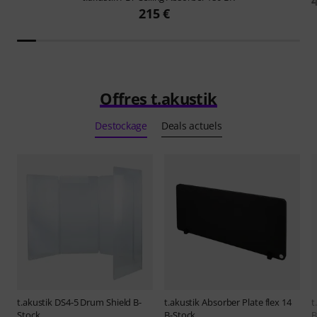
215 €
Offres t.akustik
Destockage
Deals actuels
t.akustik
DS4-5 Drum Shield B-
t.akustik
Absorber Plate flex 14
t
Stock
B-Stock
B