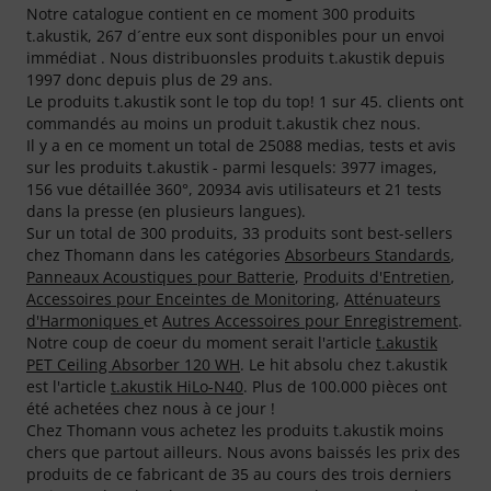
Notre catalogue contient en ce moment 300 produits
t.akustik, 267 d´entre eux sont disponibles pour un envoi
immédiat . Nous distribuonsles produits t.akustik depuis
1997 donc depuis plus de 29 ans.
Le produits t.akustik sont le top du top! 1 sur 45. clients ont
commandés au moins un produit t.akustik chez nous.
Il y a en ce moment un total de 25088 medias, tests et avis
sur les produits t.akustik - parmi lesquels: 3977 images,
156 vue détaillée 360°, 20934 avis utilisateurs et 21 tests
dans la presse (en plusieurs langues).
Sur un total de 300 produits, 33 produits sont best-sellers
chez Thomann dans les catégories
Absorbeurs Standards
,
Panneaux Acoustiques pour Batterie
,
Produits d'Entretien
,
Accessoires pour Enceintes de Monitoring
,
Atténuateurs
d'Harmoniques
et
Autres Accessoires pour Enregistrement
.
Notre coup de coeur du moment serait l'article
t.akustik
PET Ceiling Absorber 120 WH
. Le hit absolu chez t.akustik
est l'article
t.akustik HiLo-N40
. Plus de 100.000 pièces ont
été achetées chez nous à ce jour !
Chez Thomann vous achetez les produits t.akustik moins
chers que partout ailleurs. Nous avons baissés les prix des
produits de ce fabricant de 35 au cours des trois derniers