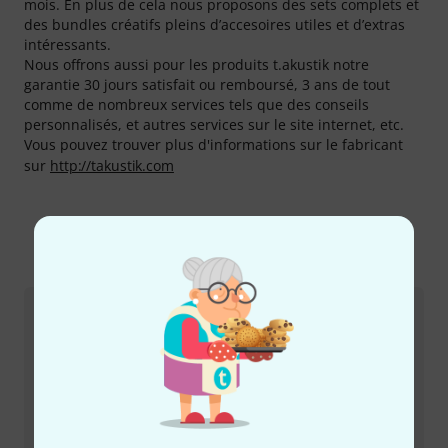
mois. En plus de cela nous proposons des sets complets et
des bundles créatifs pleins d’accesoires utiles et d’extras
intéressants.
Nous offrons aussi pour les produits t.akustik notre
garantie 30 jours satisfait ou remboursé, 3 ans de tout
comme de nombreux services tels que des conseils
personnalisés, et autres services sur le site internet, etc.
Vous pouvez trouver plus d'informations sur le fabricant
sur
http://takustik.com
Plus sur t.akustik