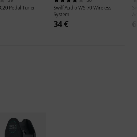
C20 Pedal Tuner
Swiff Audio
WS-70 Wireless
Sw
System
Ad
34 €
6