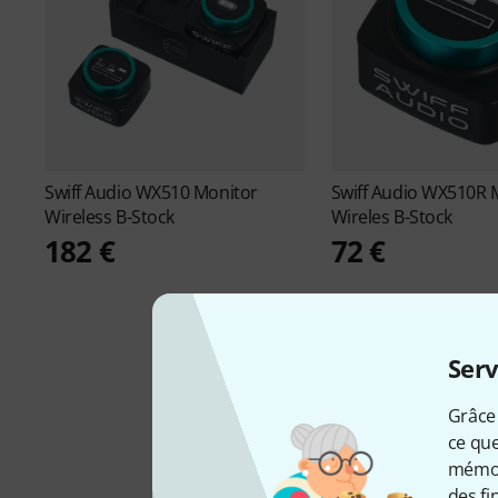
Swiff Audio
WX510 Monitor
Swiff Audio
WX510R M
Wireless B-Stock
Wireles B-Stock
182 €
72 €
Serv
Grâce 
ce que
mémori
des fi