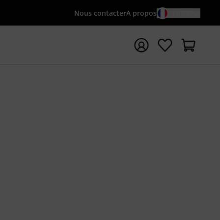
Nous contacter
A propos
FR / €
rrer la recherche avec le terme de recherche {searchTerm