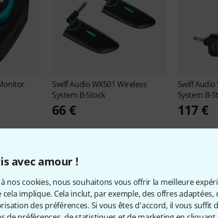
onitor
Swiff Audio
WX501 Wireless
Swiff Audio
System B-Stock
System B-S
66 €
117 €
is avec amour !
à nos cookies, nous souhaitons vous offrir la meilleure expér
Infos sur Swiff Audio
 cela implique. Cela inclut, par exemple, des offres adaptées, 
sation des préférences. Si vous êtes d'accord, il vous suffit d'
ns de préférences, de statistiques et de marketing en cliquant 