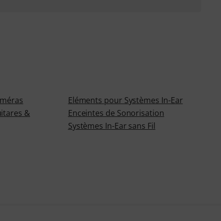
améras
Eléments pour Systèmes In-Ear
itares &
Enceintes de Sonorisation
Systèmes In-Ear sans Fil