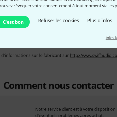
pouvez révoquer votre consentement à tout moment via les p
PRODUITS EN STOCK
Ø DISPONIBLITÉ
Refuser les cookies
Plus d´infos
C'est bon
20+
MOYENNE
91.67% (1 an)
Infos 
d'informations sur le fabricant sur
http://www.swiffaudio.c
Comment nous contacter
Notre service client est à votre dispositi
d'éventuels problèmes après achat.