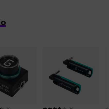
io
39
36