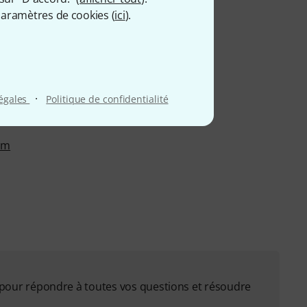
aramètres de cookies (
ici
).
·
légales
Politique de confidentialité
om
on pour répondre à toutes vos questions et résoudre