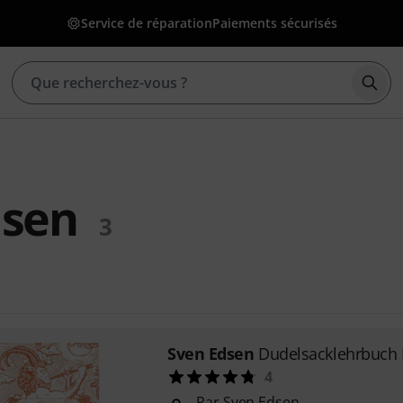
Service de réparation
Paiements sécurisés
Déma
dsen
3
Sven Edsen
Dudelsacklehrbuch
4
Par Sven Edsen