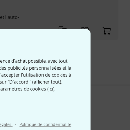
t l'auto-
9 €
ience d'achat possible, avec tout
 comprise
des publicités personnalisées et la
accepter l'utilisation de cookies à
sur "D'accord!" (
afficher tout
).
aramètres de cookies (
ici
).
·
légales
Politique de confidentialité