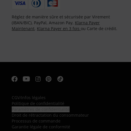
Réglez de manière sûre et sécurisée par Virement
(IBAN/BIC), PayPal, Amazon Pay,
Klarna Payer
Maintenant
,
Klarna Payer en 3 fois
ou Carte de crédit.
CGV
/
Infos légales
Politique de confidentialité
Paramètres de confidentialité
Droit de rétractation du consommateur
Processus de commande
Garantie légale de conformité