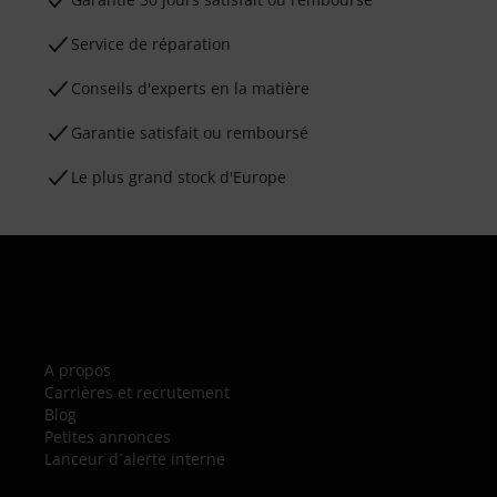
Service de réparation
Conseils d'experts en la matière
Garantie satisfait ou remboursé
Le plus grand stock d'Europe
A propos
Carrières et recrutement
Blog
Petites annonces
Lanceur d´alerte interne