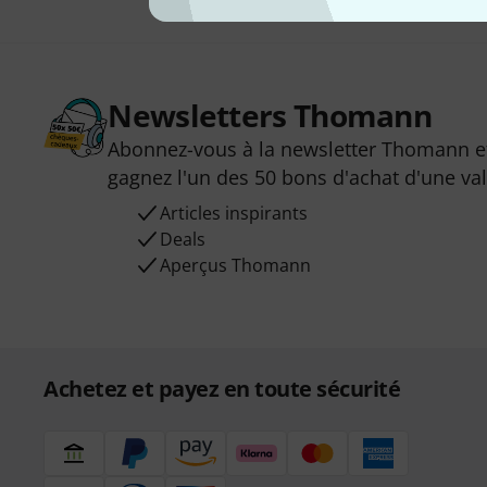
Newsletters Thomann
Abonnez-vous à la newsletter Thomann et
gagnez l'un des 50 bons d'achat d'une va
Articles inspirants
Deals
Aperçus Thomann
Achetez et payez en toute sécurité