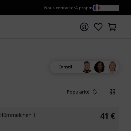
Nous contacter
A propos
FR / €
rrer la recherche avec le terme de recherche {searchTerm
Conseil
Popularité
41
€
 Hümmelchen 1