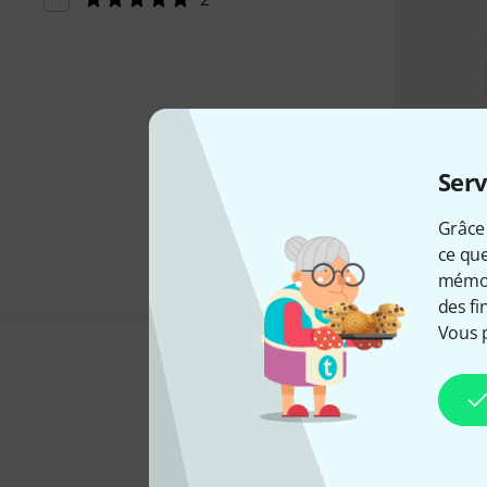
Serv
Grâce 
ce que
mémori
des fi
Vous 