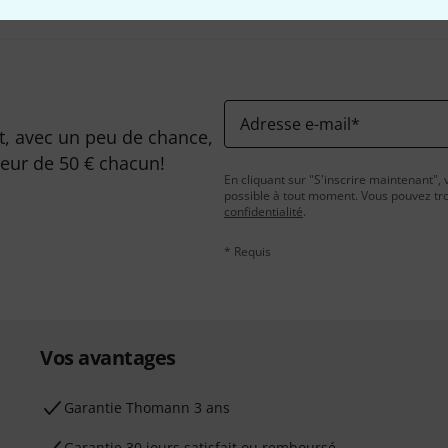
Adresse e-mail
*
, avec un peu de chance,
leur de 50 € chacun!
En cliquant sur "S'inscrire maintenant", 
possible à tout moment. Vous pouvez tro
confidentialité
.
* Requis
Vos avantages
Ga­ran­tie Thomann 3 ans
Garantie 30 jours satisfait ou remboursé