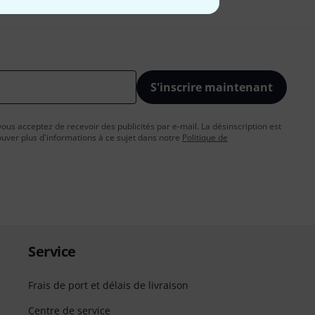
S'inscrire maintenant
vous acceptez de recevoir des publicités par e-mail. La désinscription est
uver plus d'informations à ce sujet dans notre
Politique de
Service
Frais de port et délais de livraison
Centre de service