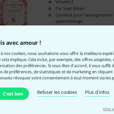
Volume 2
Par Sven Edsen
Convient pour l'enseignement e
apprentissage
Disponible immédiatement
is avec amour !
Envoi gratuit à partir de 6
à nos cookies, nous souhaitons vous offrir la meilleure expér
Les prix sont indiqués avec TVA
 cela implique. Cela inclut, par exemple, des offres adaptées, 
sation des préférences. Si vous êtes d'accord, il vous suffit d'
ns de préférences, de statistiques et de marketing en cliquant 
pouvez révoquer votre consentement à tout moment via les p
Aimez-vous ce que vous voyez ?
Refuser les cookies
Plus d´infos
C'est bon
Partager
Aide et commentaires
Infos 