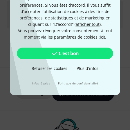
préférences. Si vous êtes d'accord, il vous suffit
Surfy Industries
Surfybear Metal Reverb B-Stock
d'accepter l'utilisation de cookies à des fins de
Disponible immédiatement
préférences, de statistiques et de marketing en
235
€
cliquant sur "D'accord!" (
afficher tout
).
Vous pouvez révoquer votre consentement à tout
moment via les paramètres de cookies (
ici
).
Envoi gratuit à partir de 69 €
Les prix sont indiqués avec TVA comprise
C'est bon
Refuser les cookies
Plus d´infos
Aimez-vous ce que vous voyez ?
·
Infos légales
Politique de confidentialité
Partager
Aide et commentaires