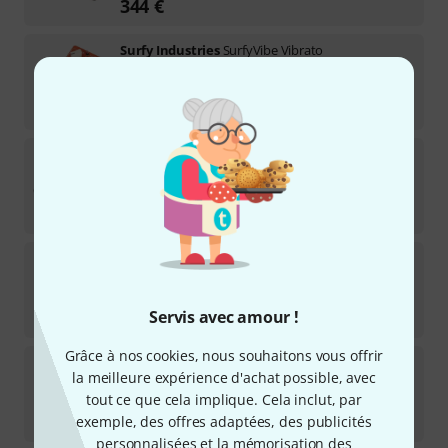
344
€
Surfy Industries
SurfyVibe Vibrato
6
Disponible immédiatement
167
€
Surfy Industries
Surfyfuzz
3
Disponible immédiatement
176
€
Surfy Industries
SurfyDrip Switch
1
Disponible immédiatement
54
€
Servis avec amour !
Grâce à nos cookies, nous souhaitons vous offrir
Surfy Industries
SurfyBag Nylon
la meilleure expérience d'achat possible, avec
5
tout ce que cela implique. Cela inclut, par
Disponible immédiatement
28
€
exemple, des offres adaptées, des publicités
personnalisées et la mémorisation des