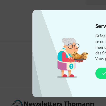
Serv
Grâce 
ce que
mémori
des fi
Vous 
Newsletters Thomann