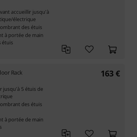
ant accueillir jusqu'à
tique/électrique
ombrant des étuis
t à portée de main
 étuis
163
€
loor Rack
r jusqu'à 5 étuis de
trique
ombrant des étuis
t à portée de main
s