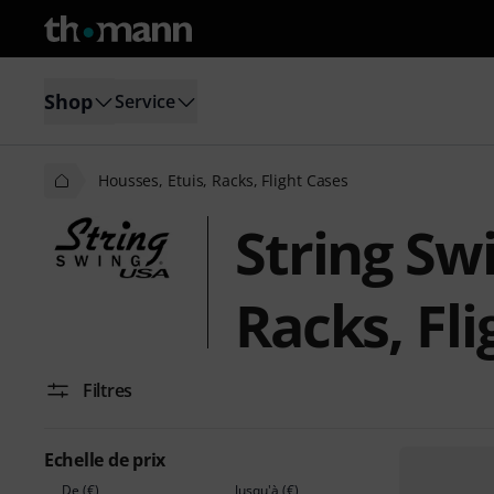
Shop
Service
Housses, Etuis, Racks, Flight Cases
String Sw
Racks, Fl
Filtres
Echelle de prix
De (€)
Jusqu'à (€)