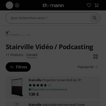
Démarr
Stairville Vidéo / Podcasting
Conseil
11
Produits
·
Filtres
Popularité
Stairville
Projection Screen Roll-Up 70"
31
Disponible immédiatement
139
€
Stairville
Adjustable Moving Head Tower