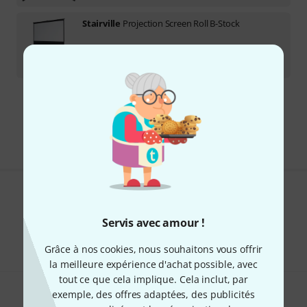
Stairville
Projection Screen Roll B-Stock
Disponible immédiatement
129
€
Envoi gratuit à partir de 69 €
Les prix sont indiqués avec TVA comprise
Aimez-vous ce que vous voyez ?
Servis avec amour !
Partager
Aide et commentaires
Grâce à nos cookies, nous souhaitons vous offrir
la meilleure expérience d'achat possible, avec
tout ce que cela implique. Cela inclut, par
exemple, des offres adaptées, des publicités