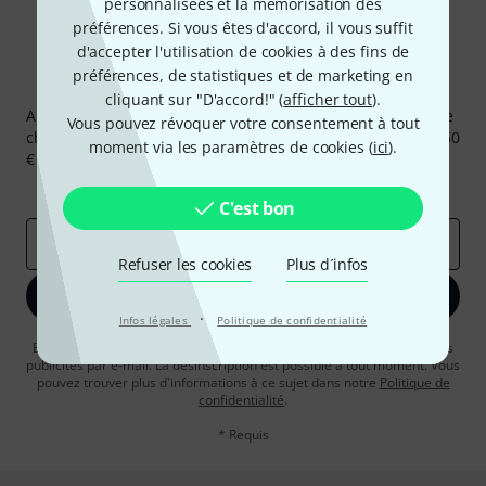
personnalisées et la mémorisation des
préférences. Si vous êtes d'accord, il vous suffit
d'accepter l'utilisation de cookies à des fins de
préférences, de statistiques et de marketing en
Newsletters Thomann
cliquant sur "D'accord!" (
afficher tout
).
Abonnez-vous à la newsletter Thomann et, avec un peu de
Vous pouvez révoquer votre consentement à tout
chance, gagnez l'un des 50 bons d'achat d'une valeur de 50
moment via les paramètres de cookies (
ici
).
€ chacun!
Articles inspirants
Deals
Aperçus Thomann
C'est bon
Adresse e-mail
*
Refuser les cookies
Plus d´infos
S'inscrire maintenant
·
Infos légales
Politique de confidentialité
En cliquant sur "S'inscrire maintenant", vous acceptez de recevoir des
publicités par e-mail. La désinscription est possible à tout moment. Vous
pouvez trouver plus d'informations à ce sujet dans notre
Politique de
confidentialité
.
* Requis