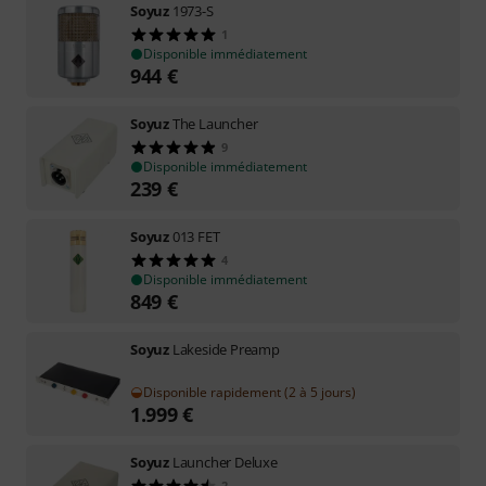
Soyuz
1973-S
1
Disponible immédiatement
944
€
Soyuz
The Launcher
9
Disponible immédiatement
239
€
Soyuz
013 FET
4
Disponible immédiatement
849
€
Soyuz
Lakeside Preamp
Disponible rapidement (2 à 5 jours)
1.999
€
Soyuz
Launcher Deluxe
2