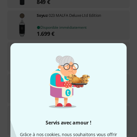
849
€
Soyuz
023 MALFA Deluxe Ltd Edition
Disponible immédiatement
1.699
€
Soyuz
017 FET B-Stock
Disponible immédiatement
2.499
€
Soyuz
013 Ambisonic
Disponible immédiatement
2.999
€
Soyuz
011 FET
3
Servis avec amour !
Disponible immédiatement
639
€
Grâce à nos cookies, nous souhaitons vous offrir