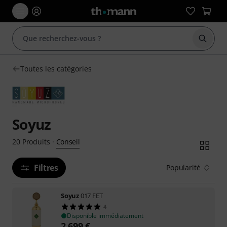
Démarr
Toutes les catégories
Soyuz
Conseil
20
Produits
·
Filtres
Popularité
Soyuz
017 FET
4
Disponible immédiatement
2.699
€