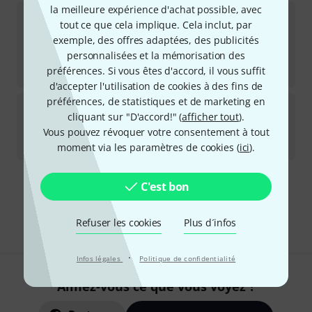
la meilleure expérience d'achat possible, avec
Soyuz
1973-B B-Stock
tout ce que cela implique. Cela inclut, par
exemple, des offres adaptées, des publicités
Disponible immédiatement
799
€
personnalisées et la mémorisation des
préférences. Si vous êtes d'accord, il vous suffit
-9%
Meilleur prix sur 30 jours
:
875
€
d'accepter l'utilisation de cookies à des fins de
préférences, de statistiques et de marketing en
Soyuz
Tube-S Silver 17
cliquant sur "D'accord!" (
afficher tout
).
Vous pouvez révoquer votre consentement à tout
Disponible rapidement (2 à 5 jours)
5.199
€
moment via les paramètres de cookies (
ici
).
C'est bon
Envoi gratuit à partir de 69 €
Les prix sont indiqués avec TVA comprise
Refuser les cookies
Plus d´infos
·
Infos légales
Politique de confidentialité
Aimez-vous ce que vous voyez ?