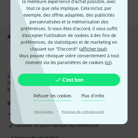
pouvez trouver plus d'informations à ce sujet dans notre
Politique de
la meilleure expérience d'achat possible, avec
confidentialité
.
tout ce que cela implique. Cela inclut, par
exemple, des offres adaptées, des publicités
* Requis
personnalisées et la mémorisation des
préférences. Si vous êtes d'accord, il vous suffit
d'accepter l'utilisation de cookies à des fins de
Achetez et payez en toute sécurité
préférences, de statistiques et de marketing en
cliquant sur "D'accord!" (
afficher tout
).
Vous pouvez révoquer votre consentement à tout
moment via les paramètres de cookies (
ici
).
Réglez de manière sûre et sécurisée par Virement
C'est bon
(IBAN/BIC), PayPal, Amazon Pay,
Klarna Payer Maintenant
,
Klarna Payer en 3 fois
ou Carte de crédit.
Refuser les cookies
Plus d´infos
Vos avantages
·
Infos légales
Politique de confidentialité
Ga­ran­tie Thomann 3 ans
Garantie 30 jours satisfait ou remboursé
Service de réparation