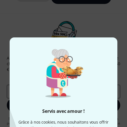
Newsletters Thomann
Abonnez-vous à la newsletter Thomann et, avec un peu de
chance, gagnez l'un des 50 bons d'achat d'une valeur de 50
€ chacun!
Articles inspirants
Deals
Aperçus Thomann
Adresse e-mail
*
S'inscrire maintenant
Servis avec amour !
En cliquant sur "S'inscrire maintenant", vous acceptez de recevoir des
Grâce à nos cookies, nous souhaitons vous offrir
publicités par e-mail. La désinscription est possible à tout moment. Vous