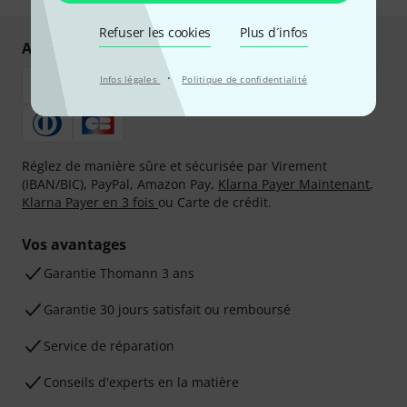
Refuser les cookies
Plus d´infos
Achetez et payez en toute sécurité
·
Infos légales
Politique de confidentialité
Réglez de manière sûre et sécurisée par Virement
(IBAN/BIC), PayPal, Amazon Pay,
Klarna Payer Maintenant
,
Klarna Payer en 3 fois
ou Carte de crédit.
Vos avantages
Ga­ran­tie Thomann 3 ans
Garantie 30 jours satisfait ou remboursé
Service de réparation
Conseils d'experts en la matière