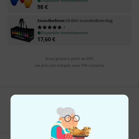
Disponible immédiatement
98
€
Soundbellows
SB-BAG Soundbellows-Bag
2
Disponible immédiatement
17,60
€
Envoi gratuit à partir de 69 €
Les prix sont indiqués avec TVA comprise
Aimez-vous ce que vous voyez ?
Partager
Aide et commentaires