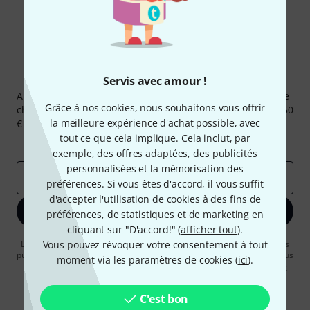
Newsletters Thomann
Servis avec amour !
Abonnez-vous à la newsletter Thomann et, avec un peu de
Grâce à nos cookies, nous souhaitons vous offrir
chance, gagnez l'un des 50 bons d'achat d'une valeur de 50
la meilleure expérience d'achat possible, avec
€ chacun!
tout ce que cela implique. Cela inclut, par
Articles inspirants
Deals
Aperçus Thomann
exemple, des offres adaptées, des publicités
personnalisées et la mémorisation des
Adresse e-mail
*
préférences. Si vous êtes d'accord, il vous suffit
d'accepter l'utilisation de cookies à des fins de
S'inscrire maintenant
préférences, de statistiques et de marketing en
cliquant sur "D'accord!" (
afficher tout
).
En cliquant sur "S'inscrire maintenant", vous acceptez de recevoir des
Vous pouvez révoquer votre consentement à tout
publicités par e-mail. La désinscription est possible à tout moment. Vous
moment via les paramètres de cookies (
ici
).
pouvez trouver plus d'informations à ce sujet dans notre
Politique de
confidentialité
.
C'est bon
* Requis