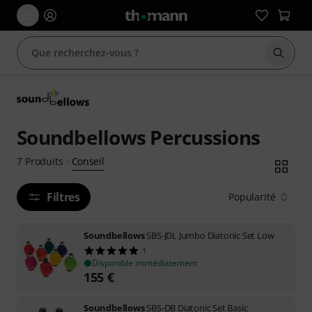
Démarr
Soundbellows Percussions
Conseil
7
Produits
·
Filtres
Popularité
Soundbellows
SBS-JDL Jumbo Diatonic Set Low
1
Disponible immédiatement
155
€
Soundbellows
SBS-DB Diatonic Set Basic