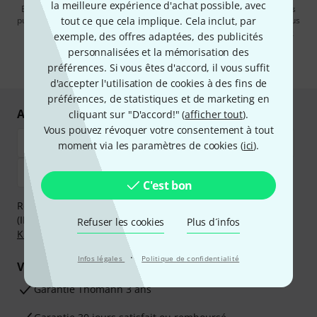
la meilleure expérience d'achat possible, avec
En cliquant sur "S'inscrire maintenant", vous acceptez de recevoir des
publicités par e-mail. La désinscription est possible à tout moment. Vous
tout ce que cela implique. Cela inclut, par
pouvez trouver plus d'informations à ce sujet dans notre
Politique de
exemple, des offres adaptées, des publicités
confidentialité
.
personnalisées et la mémorisation des
* Requis
préférences. Si vous êtes d'accord, il vous suffit
d'accepter l'utilisation de cookies à des fins de
préférences, de statistiques et de marketing en
Achetez et payez en toute sécurité
cliquant sur "D'accord!" (
afficher tout
).
Vous pouvez révoquer votre consentement à tout
moment via les paramètres de cookies (
ici
).
C'est bon
Réglez de manière sûre et sécurisée par Virement
(IBAN/BIC), PayPal, Amazon Pay,
Klarna Payer Maintenant
,
Refuser les cookies
Plus d´infos
Klarna Payer en 3 fois
ou Carte de crédit.
·
Infos légales
Politique de confidentialité
Vos avantages
Ga­ran­tie Thomann 3 ans