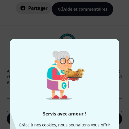
Partager
Aide et commentaires
Newsletters Thomann
Abonnez-vous à la newsletter Thomann et, avec un peu de
chance, gagnez l'un des 50 bons d'achat d'une valeur de 50
€ chacun!
Articles inspirants
Deals
Aperçus Thomann
Adresse e-mail
*
Servis avec amour !
S'inscrire maintenant
Grâce à nos cookies, nous souhaitons vous offrir