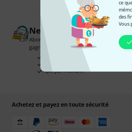
ce que
mémori
des fi
Vous 
Newsletters Thomann
Abonnez-vous à la newsletter Thomann et
gagnez l'un des 50 bons d'achat d'une va
Articles inspirants
Deals
Aperçus Thomann
Achetez et payez en toute sécurité