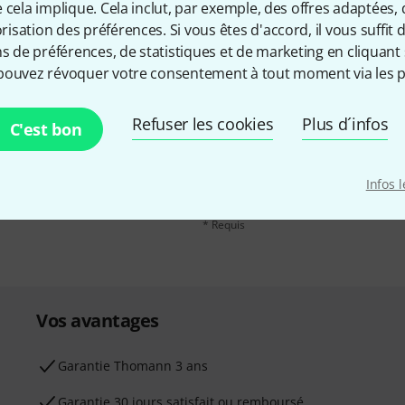
 cela implique. Cela inclut, par exemple, des offres adaptées, 
sation des préférences. Si vous êtes d'accord, il vous suffit d'
ns de préférences, de statistiques et de marketing en cliquant 
pouvez révoquer votre consentement à tout moment via les p
Adresse e-mail
*
, avec un peu de chance,
Refuser les cookies
Plus d´infos
C'est bon
leur de 50 € chacun!
En cliquant sur "S'inscrire maintenant", 
possible à tout moment. Vous pouvez tro
Infos 
confidentialité
.
* Requis
Vos avantages
Ga­ran­tie Thomann 3 ans
Garantie 30 jours satisfait ou remboursé