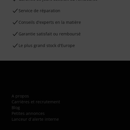
Service de réparation
Conseils d'experts en la matière
Garantie satisfait ou remboursé
Le plus grand stock d'Europe
A propos
Carrières et recrutement
Blog
Petites annonces
Lanceur d´alerte interne