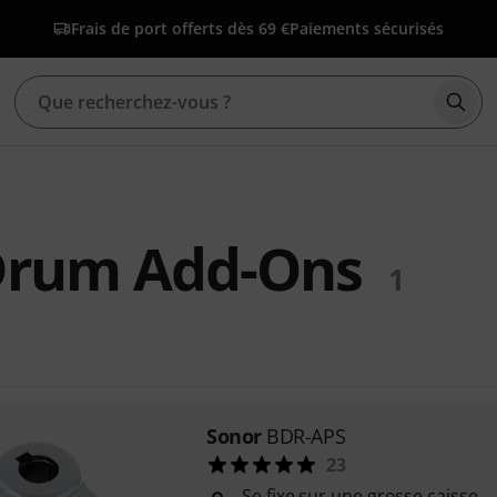
Frais de port offerts dès 69 €
Paiements sécurisés
Déma
Drum Add-Ons
1
Sonor
BDR-APS
23
Se fixe sur une grosse caisse