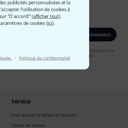
des publicités personnalisées et la
accepter l'utilisation de cookies à
sur "D'accord!" (
afficher tout
).
aramètres de cookies (
ici
).
S'inscrire maintenant
vous acceptez de recevoir des publicités par e-mail. La désinscription est
uver plus d'informations à ce sujet dans notre
Politique de
·
légales
Politique de confidentialité
Service
Frais de port et délais de livraison
Centre de service