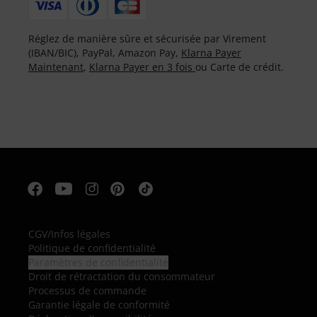
Réglez de manière sûre et sécurisée par Virement
(IBAN/BIC), PayPal, Amazon Pay,
Klarna Payer
Maintenant
,
Klarna Payer en 3 fois
ou Carte de crédit.
CGV
/
Infos légales
Politique de confidentialité
Paramètres de confidentialité
Droit de rétractation du consommateur
Processus de commande
Garantie légale de conformité