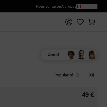
Nous contacter
A propos
FR / €
rrer la recherche avec le terme de recherche {searchTerm
Conseil
Popularité
49
€