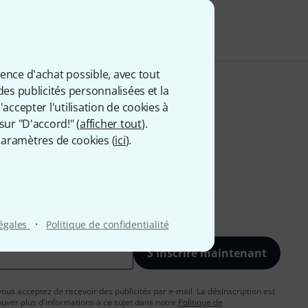
 comprise
ience d'achat possible, avec tout
des publicités personnalisées et la
accepter l'utilisation de cookies à
sur "D'accord!" (
afficher tout
).
aramètres de cookies (
ici
).
·
légales
Politique de confidentialité
S'inscrire maintenant
vous acceptez de recevoir des publicités par e-mail. La désinscription est
uver plus d'informations à ce sujet dans notre
Politique de