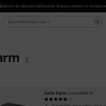
Service de réparation
Garantie 30 jours satisfait ou rembours
Déma
Farm
2
Sonic Farm
Creamliner III
2
Préamplificateur conçu pour co