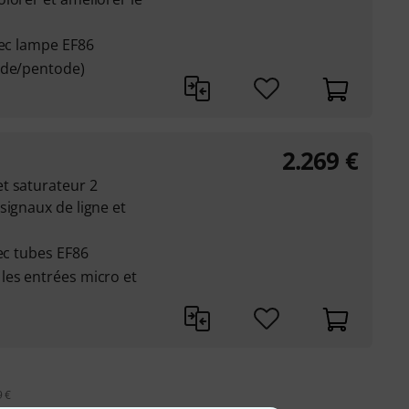
vec lampe EF86
ode/pentode)
2.269
€
t saturateur 2
signaux de ligne et
vec tubes EF86
les entrées micro et
9 €