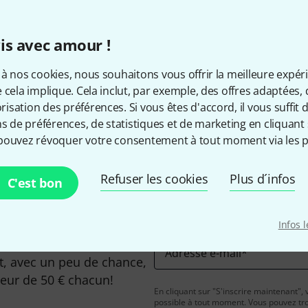
Les prix sont indiqués avec TVA
is avec amour !
à nos cookies, nous souhaitons vous offrir la meilleure expér
 cela implique. Cela inclut, par exemple, des offres adaptées, 
Aimez-vous ce que vous voyez ?
sation des préférences. Si vous êtes d'accord, il vous suffit d'
ns de préférences, de statistiques et de marketing en cliquant 
Partager
Aide et commentaires
pouvez révoquer votre consentement à tout moment via les p
Refuser les cookies
Plus d´infos
C'est bon
Infos 
Adresse e-mail
*
, avec un peu de chance,
leur de 50 € chacun!
En cliquant sur "S'inscrire maintenant", 
possible à tout moment. Vous pouvez tro