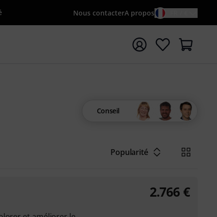
é
Nous contacter
A propos
FR / €
rrer la recherche avec le terme de recherche {searchTerm
Conseil
Popularité
2.766
€
lorer et améliorer le