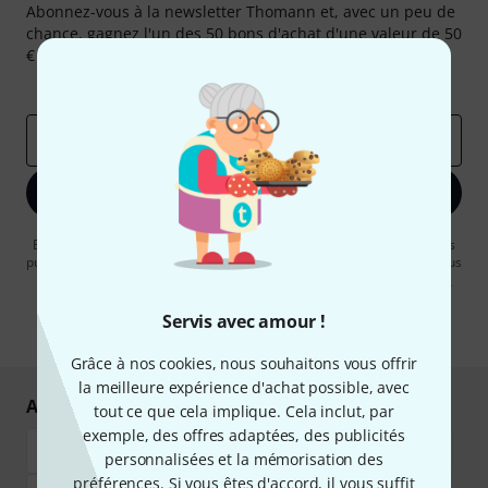
Abonnez-vous à la newsletter Thomann et, avec un peu de
chance, gagnez l'un des 50 bons d'achat d'une valeur de 50
€ chacun!
Articles inspirants
Deals
Aperçus Thomann
Adresse e-mail
*
S'inscrire maintenant
En cliquant sur "S'inscrire maintenant", vous acceptez de recevoir des
publicités par e-mail. La désinscription est possible à tout moment. Vous
pouvez trouver plus d'informations à ce sujet dans notre
Politique de
confidentialité
.
Servis avec amour !
* Requis
Grâce à nos cookies, nous souhaitons vous offrir
la meilleure expérience d'achat possible, avec
Achetez et payez en toute sécurité
tout ce que cela implique. Cela inclut, par
exemple, des offres adaptées, des publicités
personnalisées et la mémorisation des
préférences. Si vous êtes d'accord, il vous suffit