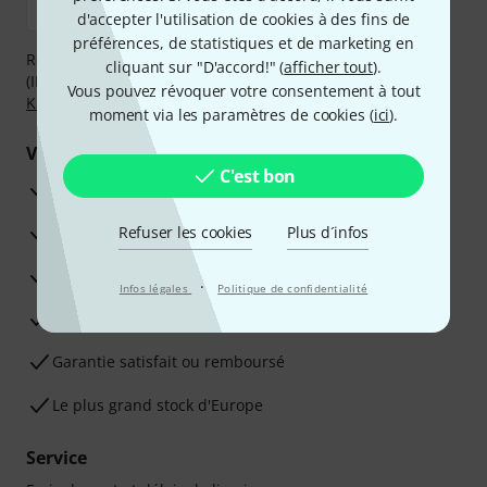
d'accepter l'utilisation de cookies à des fins de
préférences, de statistiques et de marketing en
Réglez de manière sûre et sécurisée par Virement
cliquant sur "D'accord!" (
afficher tout
).
(IBAN/BIC), PayPal, Amazon Pay,
Klarna Payer Maintenant
,
Vous pouvez révoquer votre consentement à tout
Klarna Payer en 3 fois
ou Carte de crédit.
moment via les paramètres de cookies (
ici
).
Vos avantages
C'est bon
Ga­ran­tie Thomann 3 ans
Garantie 30 jours satisfait ou remboursé
Refuser les cookies
Plus d´infos
Service de réparation
·
Infos légales
Politique de confidentialité
Conseils d'experts en la matière
Garantie satisfait ou remboursé
Le plus grand stock d'Europe
Service