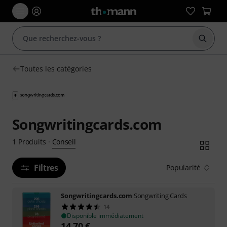
Démarr
Toutes les catégories
Songwritingcards.com
Conseil
1
Produits
·
Filtres
Popularité
Songwritingcards.com
Songwriting Cards
14
Disponible immédiatement
14,70
€