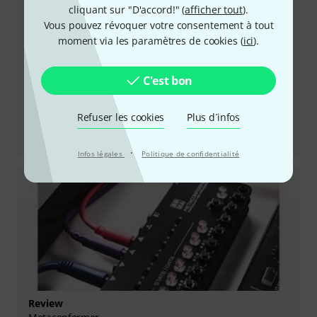
cliquant sur "D'accord!" (
afficher tout
).
Vous pouvez révoquer votre consentement à tout
moment via les paramètres de cookies (
ici
).
C'est bon
Refuser les cookies
Plus d´infos
Review
Lyra-4 White
·
Infos légales
Politique de confidentialité
Review