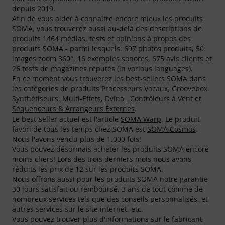
depuis 2019.
Afin de vous aider à connaître encore mieux les produits
SOMA, vous trouverez aussi au-delà des descriptions de
produits 1464 médias, tests et opinions à propos des
produits SOMA - parmi lesquels: 697 photos produits, 50
images zoom 360°, 16 exemples sonores, 675 avis clients et
26 tests de magazines réputés (in various languages).
En ce moment vous trouverez les best-sellers SOMA dans
les catégories de produits
Processeurs Vocaux
,
Groovebox
,
Synthétiseurs
,
Multi-Effets
,
Dvina
,
Contrôleurs à Vent
et
Séquenceurs & Arrangeurs Externes
.
Le best-seller actuel est l'article
SOMA Warp
. Le produit
favori de tous les temps chez SOMA est
SOMA Cosmos
.
Nous l'avons vendu plus de 1.000 fois!
Vous pouvez désormais acheter les produits SOMA encore
moins chers! Lors des trois derniers mois nous avons
réduits les prix de 12 sur les produits SOMA.
Nous offrons aussi pour les produits SOMA notre garantie
30 jours satisfait ou remboursé, 3 ans de tout comme de
nombreux services tels que des conseils personnalisés, et
autres services sur le site internet, etc.
Vous pouvez trouver plus d'informations sur le fabricant