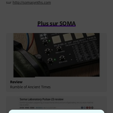
sur
http://somasynths.com
Plus sur SOMA
Review
Rumble of Ancient Times