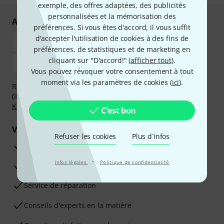
exemple, des offres adaptées, des publicités
personnalisées et la mémorisation des
Achetez et payez en toute sécurité
préférences. Si vous êtes d'accord, il vous suffit
d'accepter l'utilisation de cookies à des fins de
préférences, de statistiques et de marketing en
cliquant sur "D'accord!" (
afficher tout
).
Vous pouvez révoquer votre consentement à tout
moment via les paramètres de cookies (
ici
).
Réglez de manière sûre et sécurisée par Virement
(IBAN/BIC), PayPal, Amazon Pay,
Klarna Payer Maintenant
,
Klarna Payer en 3 fois
ou Carte de crédit.
C'est bon
Vos avantages
Refuser les cookies
Plus d´infos
Ga­ran­tie Thomann 3 ans
·
Infos légales
Politique de confidentialité
Garantie 30 jours satisfait ou remboursé
Service de réparation
Conseils d'experts en la matière