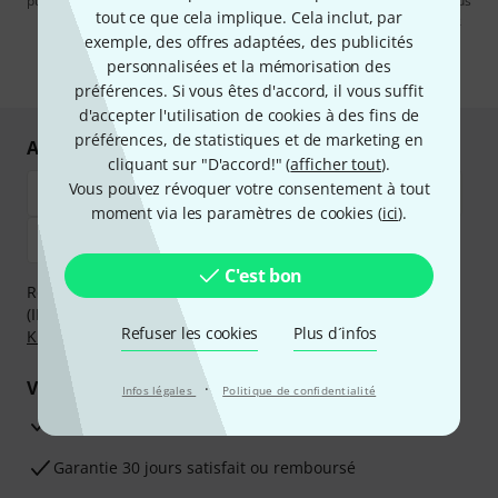
publicités par e-mail. La désinscription est possible à tout moment. Vous
tout ce que cela implique. Cela inclut, par
pouvez trouver plus d'informations à ce sujet dans notre
Politique de
confidentialité
.
exemple, des offres adaptées, des publicités
personnalisées et la mémorisation des
* Requis
préférences. Si vous êtes d'accord, il vous suffit
d'accepter l'utilisation de cookies à des fins de
préférences, de statistiques et de marketing en
Achetez et payez en toute sécurité
cliquant sur "D'accord!" (
afficher tout
).
Vous pouvez révoquer votre consentement à tout
moment via les paramètres de cookies (
ici
).
C'est bon
Réglez de manière sûre et sécurisée par Virement
(IBAN/BIC), PayPal, Amazon Pay,
Klarna Payer Maintenant
,
Refuser les cookies
Plus d´infos
Klarna Payer en 3 fois
ou Carte de crédit.
Vos avantages
·
Infos légales
Politique de confidentialité
Ga­ran­tie Thomann 3 ans
Garantie 30 jours satisfait ou remboursé