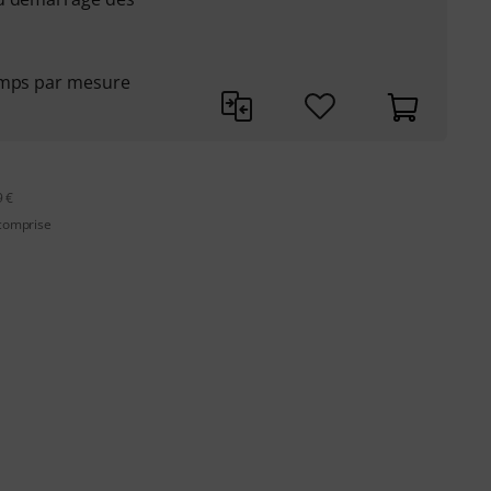
emps par mesure
9 €
 comprise