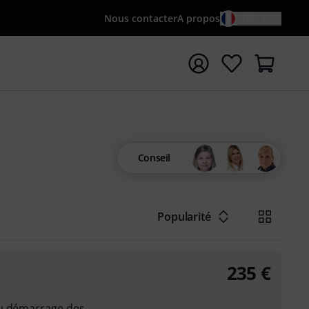
Nous contacter
A propos
FR / €
rrer la recherche avec le terme de recherche {searchTerm
Conseil
Popularité
235
€
du démarrage des