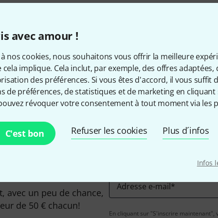
is avec amour !
à nos cookies, nous souhaitons vous offrir la meilleure expér
 cela implique. Cela inclut, par exemple, des offres adaptées, 
Aimez-vous ce que vous voyez ?
sation des préférences. Si vous êtes d'accord, il vous suffit d'
ns de préférences, de statistiques et de marketing en cliquant 
pouvez révoquer votre consentement à tout moment via les p
Partager
Aide et commentaires
Refuser les cookies
Plus d´infos
C'est bon
Infos 
Adresse e-mail
*
, avec un peu de chance,
leur de 50 € chacun!
En cliquant sur "S'inscrire maintenant", 