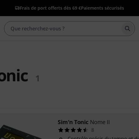
Frais de port offerts dès 69 €
Paiements sécurisés
Déma
onic
1
Sim'n Tonic
Nome II
8
Contrôle précis du tempo et 