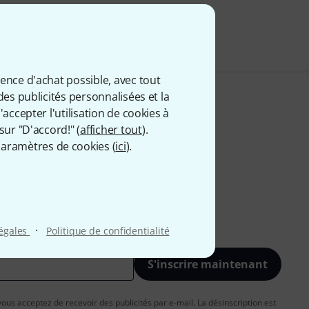
ience d'achat possible, avec tout
des publicités personnalisées et la
accepter l'utilisation de cookies à
sur "D'accord!" (
afficher tout
).
aramètres de cookies (
ici
).
·
légales
Politique de confidentialité
S'inscrire maintenant
vous acceptez de recevoir des publicités par e-mail. La désinscription est