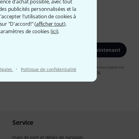
ience d'achat possible, avec tout
des publicités personnalisées et la
accepter l'utilisation de cookies à
sur "D'accord!" (
afficher tout
).
aramètres de cookies (
ici
).
S'inscrire maintenant
vous acceptez de recevoir des publicités par e-mail. La désinscription est
·
légales
Politique de confidentialité
uver plus d'informations à ce sujet dans notre
Politique de
Service
Frais de port et délais de livraison