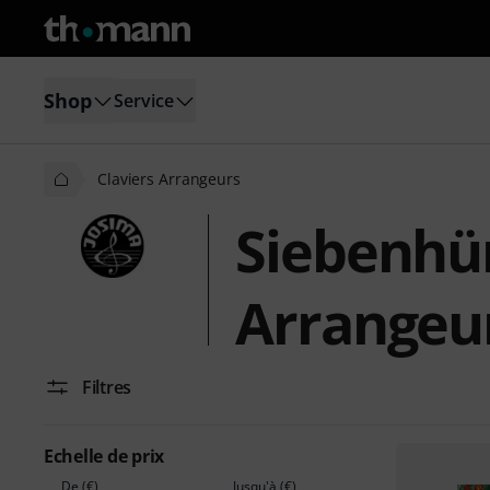
Shop
Service
Claviers Arrangeurs
Siebenhün
Arrangeu
Filtres
Echelle de prix
De (€)
Jusqu'à (€)