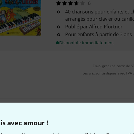
6
40 chansons pour enfants et c
arrangés pour clavier ou carill
Publié par Alfred Pfortner
Pour enfants à partir de 3 ans
Disponible immédiatement
Envoi gratuit à partir de 6
Les prix sont indiqués avec TVA
Aimez-vous ce que vous voyez ?
is avec amour !
Partager
Aide et commentaires