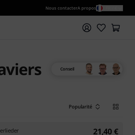
Nous contacter
A propos
FR / €
rrer la recherche avec le terme de recherche {searchTerm
aviers
Conseil
Popularité
21,40
€
erlieder