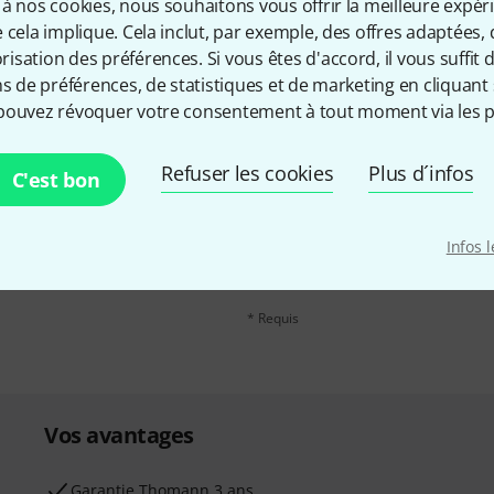
à nos cookies, nous souhaitons vous offrir la meilleure expér
 cela implique. Cela inclut, par exemple, des offres adaptées, 
sation des préférences. Si vous êtes d'accord, il vous suffit d'
ns de préférences, de statistiques et de marketing en cliquant 
pouvez révoquer votre consentement à tout moment via les p
Refuser les cookies
Plus d´infos
Adresse e-mail
*
C'est bon
, avec un peu de chance,
leur de 50 € chacun!
En cliquant sur "S'inscrire maintenant", 
Infos 
possible à tout moment. Vous pouvez tro
confidentialité
.
* Requis
Vos avantages
Ga­ran­tie Thomann 3 ans