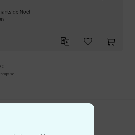
hants de Noël
on
9 €
 comprise