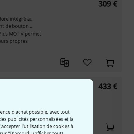
309
€
lore intégré au
t de bouton ...
ePlus MOTIV permet
leurs propres
433
€
 20 kHz
ience d'achat possible, avec tout
des publicités personnalisées et la
accepter l'utilisation de cookies à
sur "D'accord!" (
afficher tout
).