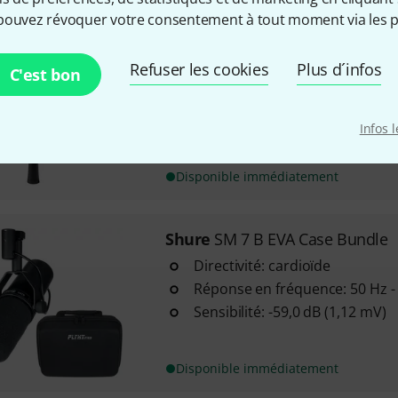
pouvez révoquer votre consentement à tout moment via les p
Shure
SM 7 dB Broadcast Arm B
Refuser les cookies
Plus d´infos
C'est bon
Microphone dynamique pour la
l'enregistrement avec préampli
Directivité: cardioïde
Infos 
Réponse en fréquence: 50 - 20
Disponible immédiatement
Shure
SM 7 B EVA Case Bundle
Directivité: cardioïde
Réponse en fréquence: 50 Hz -
Sensibilité: -59,0 dB (1,12 mV)
Disponible immédiatement