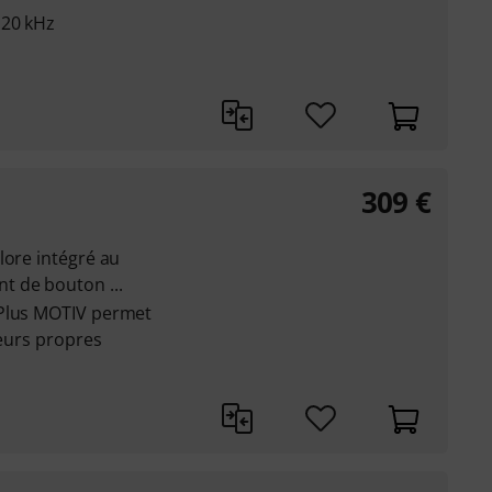
 20 kHz
309
€
lore intégré au
t de bouton ...
ePlus MOTIV permet
leurs propres