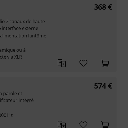
368
€
io 2 canaux de haute
e interface externe
e alimentation fantôme
amique ou à
té via XLR
574
€
 parole et
ficateur intégré
000 Hz