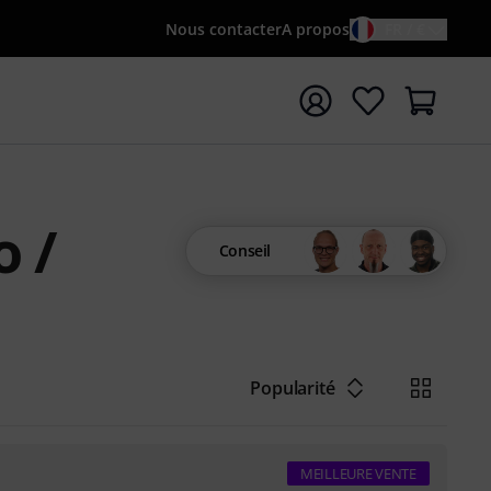
Nous contacter
A propos
FR / €
rrer la recherche avec le terme de recherche {searchTerm
 /
Conseil
Popularité
MEILLEURE VENTE