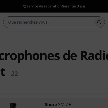
Service de réparation
Garantie 3 ans
Déma
crophones de Radio
t
22
Shure
SM 7 B