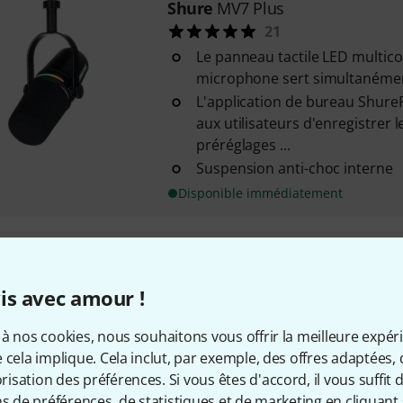
Shure
MV7 Plus
21
Le panneau tactile LED multico
microphone sert simultanémen
L'application de bureau Shur
aux utilisateurs d'enregistrer 
préréglages ...
Suspension anti-choc interne
Disponible immédiatement
Shure
SM 7 B FetAmp Bundle
Directivité: cardioïde
is avec amour !
Réponse en fréquence: 50 Hz -
Sensibilité: -59,0 dB (1,12 mV)
à nos cookies, nous souhaitons vous offrir la meilleure expér
 cela implique. Cela inclut, par exemple, des offres adaptées, 
sation des préférences. Si vous êtes d'accord, il vous suffit d'
Disponible immédiatement
ns de préférences, de statistiques et de marketing en cliquant 