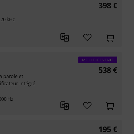
398
€
 20 kHz
MEILLEURE VENTE
538
€
 parole et
ficateur intégré
000 Hz
195
€