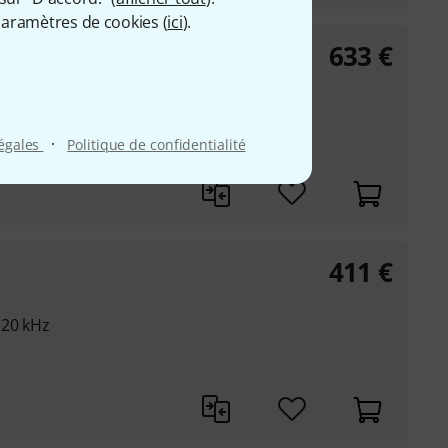
aramètres de cookies (
ici
).
633
€
undle
 parole et
ficateur intégré
·
légales
Politique de confidentialité
000 Hz
411
€
 20 kHz