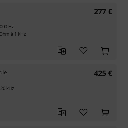
277
€
6000 Hz
 Ohm à 1 kHz
425
€
dle
 20 kHz