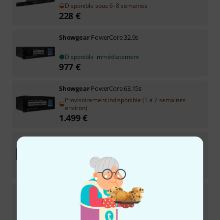
Disponible sous 6–8 semaines
228
€
Showgear
PowerCore 32.9s
Disponible immédiatement
977
€
Showgear
PowerCore 63.15s
Provisoirement indisponible (1 à 2 semaines
environ)
1.499
€
Showgear
PowerCore 32.12c
Disponible immédiatement
1.066
€
Showgear
Split Power 32
2
Disponible immédiatement
153
€