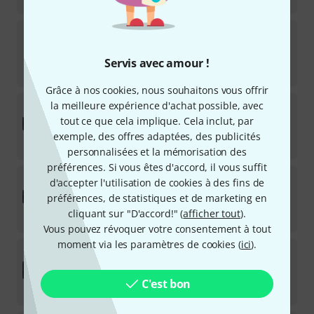
Showgear
PSA-16A3C Power Distributor
Sur demande
Servis avec amour !
333
€
Grâce à nos cookies, nous souhaitons vous offrir
Showgear
PowerCore 32.9
la meilleure expérience d'achat possible, avec
tout ce que cela implique. Cela inclut, par
Disponible immédiatement
exemple, des offres adaptées, des publicités
985
€
personnalisées et la mémorisation des
préférences. Si vous êtes d'accord, il vous suffit
Showgear
PowerCore 32.9m
d'accepter l'utilisation de cookies à des fins de
préférences, de statistiques et de marketing en
Sur demande
cliquant sur "D'accord!" (
afficher tout
).
1.055
€
Vous pouvez révoquer votre consentement à tout
moment via les paramètres de cookies (
ici
).
Showgear
PowerCore 32.12c B-Stock
Disponible immédiatement
C'est bon
985
€