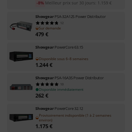
-8%
Meilleur prix sur 30 jours
:
1.159
€
Showgear
PSA-32A12S Power Distributor
12
Sur demande
479
€
Showgear
PowerCore 63.15
Disponible sous 6–8 semaines
1.244
€
Showgear
PSA-16A3S Power Distributor
10
Disponible immédiatement
262
€
Showgear
PowerCore 32.12
Provisoirement indisponible (1 à 2 semaines
environ)
1.175
€