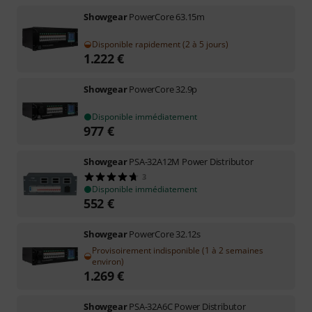
Showgear
PowerCore 63.15m
Disponible rapidement (2 à 5 jours)
1.222
€
Showgear
PowerCore 32.9p
Disponible immédiatement
977
€
Showgear
PSA-32A12M Power Distributor
3
Disponible immédiatement
552
€
Showgear
PowerCore 32.12s
Provisoirement indisponible (1 à 2 semaines
environ)
1.269
€
Showgear
PSA-32A6C Power Distributor