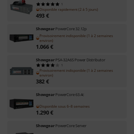
1
Disponible rapidement (2 à 5 jours)
493
€
Showgear
PowerCore 32.12p
Provisoirement indisponible (1 à 2 semaines
environ)
1.066
€
Showgear
PSA-32A6S Power Distributor
1
Provisoirement indisponible (1 à 2 semaines
environ)
382
€
Showgear
PowerCore 63.4c
Disponible sous 6–8 semaines
1.290
€
Showgear
PowerCore Server